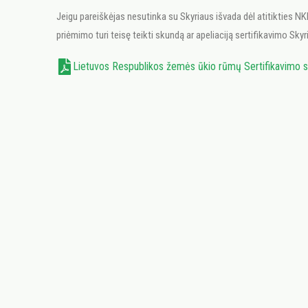
Jeigu pareiškėjas nesutinka su Skyriaus išvada dėl atitikties NKP
priėmimo turi teisę teikti skundą ar apeliaciją sertifikavimo Sky
Lietuvos Respublikos žemės ūkio rūmų Sertifikavimo sk