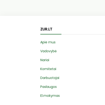
ZUR.LT
Apie mus
Vadovybė
Nariai
Komitetai
Darbuotojai
Paslaugos
El.mokymas