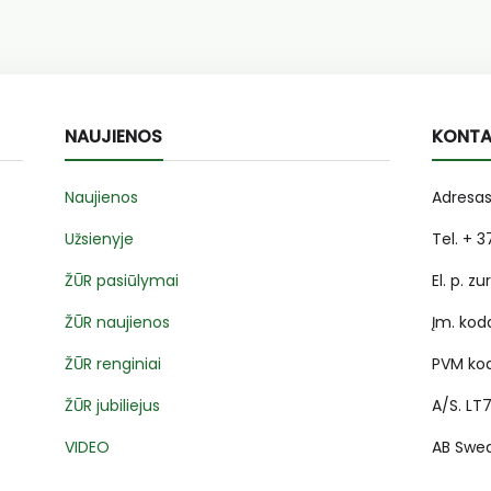
NAUJIENOS
KONTA
Naujienos
Adresas
Užsienyje
Tel. + 
ŽŪR pasiūlymai
El. p. zu
ŽŪR naujienos
Įm. kod
ŽŪR renginiai
PVM kod
ŽŪR jubiliejus
A/S. LT
VIDEO
AB Swe