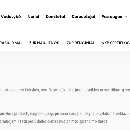
Vadovybė
Nariai
Komitetai
Darbuotojai
Paslaugos
 PASIŪLYMAI
ŽUR NAUJIENOS
ŽŪR RENGINIAI
NKP SERTIFIKA
arbuotojų darbo kokybės, sertifikuotų ūkių bei įmonių veiklos ar sertifikuotų pr
amybos produktų nagrinėti, jeigu jie būna susiję su Skyriaus vykdoma veikla, in
ormuojami raštu per 5 darbo dienas nuo priimto sprendimo datos.