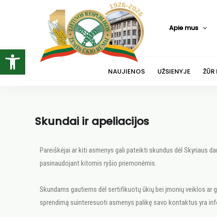
Apie mus
Open toolbar
NAUJIENOS
UŽSIENYJE
ŽŪR
Skundai ir apeliacijos
Pareiškėjai ar kiti asmenys gali pateikti skundus dėl Skyriaus d
pasinaudojant kitomis ryšio priemonėmis.
Skundams gautiems dėl sertifikuotų ūkių bei įmonių veiklos ar g
sprendimą suinteresuoti asmenys palikę savo kontaktus yra inf