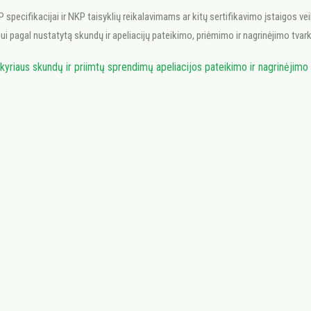
 specifikacijai ir NKP taisyklių reikalavimams ar kitų sertifikavimo įstaigos v
riui pagal nustatytą skundų ir apeliacijų pateikimo, priėmimo ir nagrinėjimo tvar
yriaus skundų ir priimtų sprendimų apeliacijos pateikimo ir nagrinėjimo