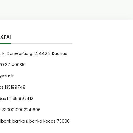
KTAI
: K. Donelaičio g. 2, 44213 Kaunas
370 37 400351
r@zur.lt
as 135199748
as LT 351997412
717300010002241806
dbank bankas, banko kodas 73000