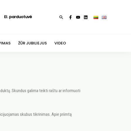
El. parduotuvė
VIMAS
ŽŪR JUBILIEJUS
VIDEO
oduktų. Skundus galima teikti raštu ar informuoti
icijuojamas skubus tikrinimas. Apie priimtą