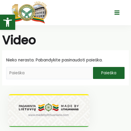
Pereiti
prie
Open toolbar
Main
turinio
Menu
Video
Nieko nerasta. Pabandykite pasinaudoti paieška.
Ieškoti: