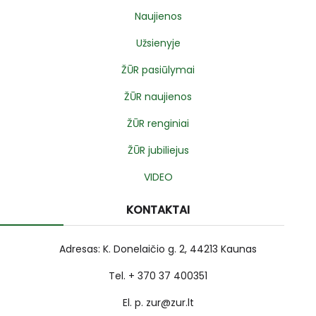
Naujienos
Užsienyje
ŽŪR pasiūlymai
ŽŪR naujienos
ŽŪR renginiai
ŽŪR jubiliejus
VIDEO
KONTAKTAI
Adresas: K. Donelaičio g. 2, 44213 Kaunas
Tel. + 370 37 400351
El. p. zur@zur.lt