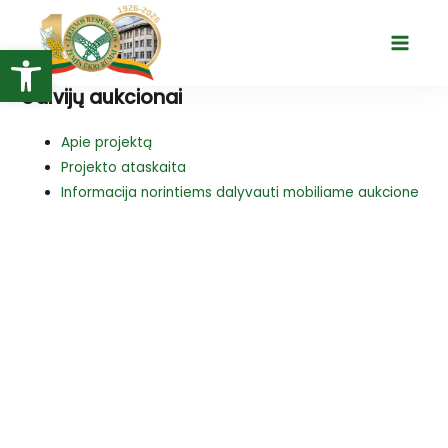
Pereiti
prie
Open toolbar
Main
turinio
Menu
Galvijų aukcionai
Apie projektą
Projekto ataskaita
Informacija norintiems dalyvauti mobiliame aukcione