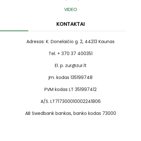
VIDEO
KONTAKTAI
Adresas: K. Donelaičio g. 2, 44213 Kaunas
Tel. + 370 37 400351
El. p. zur@zur.lt
Įm. kodas 135199748
PVM kodas LT 351997412
A/S. LT717300010002241806
AB Swedbank bankas, banko kodas 73000