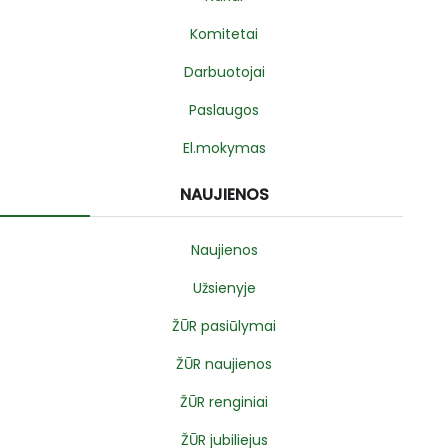
Komitetai
Darbuotojai
Paslaugos
El.mokymas
NAUJIENOS
Naujienos
Užsienyje
ŽŪR pasiūlymai
ŽŪR naujienos
ŽŪR renginiai
ŽŪR jubiliejus