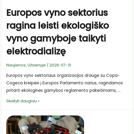
Europos vyno sektorius
ragina leisti ekologiško
vyno gamyboje taikyti
elektrodializę
Naujienos
,
Užsienyje
/
2026-07-31
Europos vyno sektoriaus organizacijos drauge su Copa-
Cogeca kreipėsi į Europos Parlamento narius, ragindamos
pritarti ekologinės gamybos reglamento pakeitimams, …
Europos
Skaityti daugiau »
vyno
sektorius
ragina
leisti