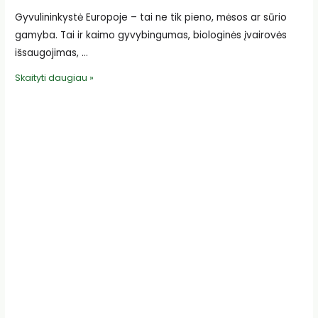
Gyvulininkystė Europoje – tai ne tik pieno, mėsos ar sūrio
gamyba. Tai ir kaimo gyvybingumas, biologinės įvairovės
išsaugojimas, …
Rumunijos
Skaityti daugiau »
šeimos
ūkis
saugo
šimtmečių
piemenystės
tradicijas