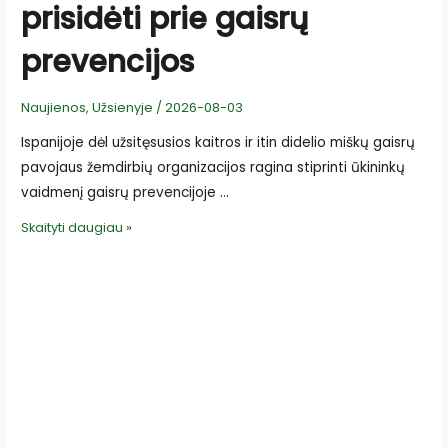
prisidėti prie gaisrų
prevencijos
Naujienos
,
Užsienyje
/
2026-08-03
Ispanijoje dėl užsitęsusios kaitros ir itin didelio miškų gaisrų
pavojaus žemdirbių organizacijos ragina stiprinti ūkininkų
vaidmenį gaisrų prevencijoje …
Ispanijos
Skaityti daugiau »
ūkininkai
kviečiami
aktyviau
prisidėti
prie
gaisrų
prevencijos