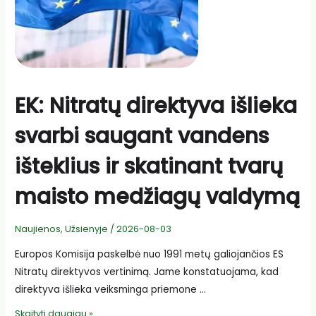
EK: Nitratų direktyva išlieka
svarbi saugant vandens
išteklius ir skatinant tvarų
maisto medžiagų valdymą
Naujienos
,
Užsienyje
/
2026-08-03
Europos Komisija paskelbė nuo 1991 metų galiojančios ES
Nitratų direktyvos vertinimą. Jame konstatuojama, kad
direktyva išlieka veiksminga priemone …
EK:
Skaityti daugiau »