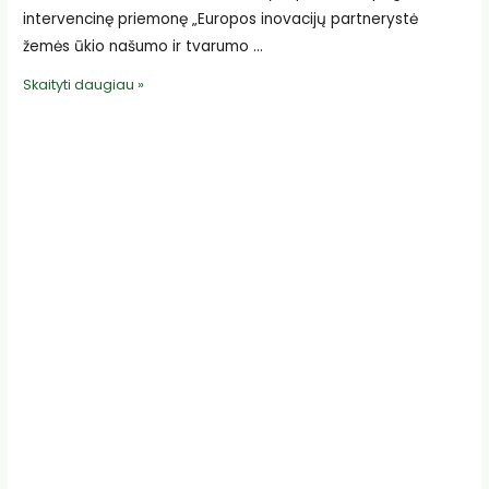
intervencinę priemonę „Europos inovacijų partnerystė
žemės ūkio našumo ir tvarumo …
ŽŪR
Skaityti daugiau »
partneriai
EIP
projekte,
skirtame
avininkystės
ūkių
skaitmenizavimui