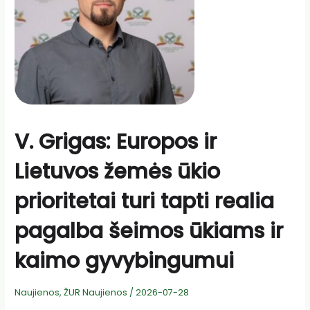
ekologinės
gamybos
reglamentą
V. Grigas: Europos ir
Lietuvos žemės ūkio
prioritetai turi tapti realia
pagalba šeimos ūkiams ir
kaimo gyvybingumui
Naujienos
,
ŽUR Naujienos
/
2026-07-28