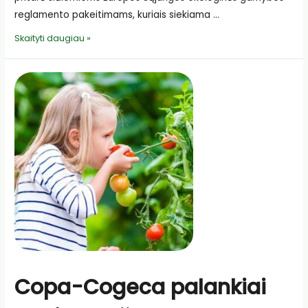
reglamento pakeitimams, kuriais siekiama …
EP
Skaityti daugiau »
pritarė
ekologinės
gamybos
reglamento
pakeitimams
Copa-Cogeca palankiai