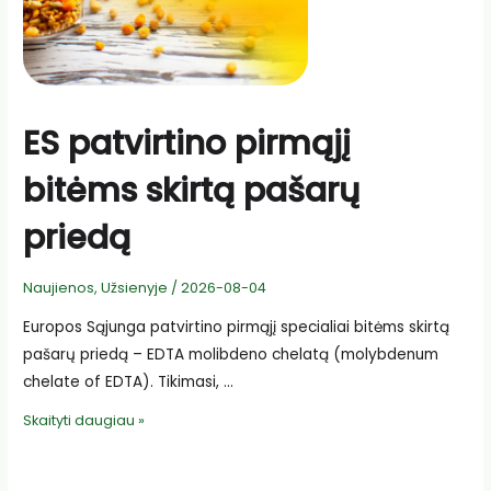
ES patvirtino pirmąjį
bitėms skirtą pašarų
priedą
Naujienos
,
Užsienyje
/
2026-08-04
Europos Sąjunga patvirtino pirmąjį specialiai bitėms skirtą
pašarų priedą – EDTA molibdeno chelatą (molybdenum
chelate of EDTA). Tikimasi, …
ES
Skaityti daugiau »
patvirtino
pirmąjį