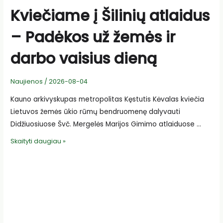
Kviečiame į Šilinių atlaidus
– Padėkos už žemės ir
darbo vaisius dieną
Naujienos
/
2026-08-04
Kauno arkivyskupas metropolitas Kęstutis Kėvalas kviečia
Lietuvos žemės ūkio rūmų bendruomenę dalyvauti
Didžiuosiuose Švč. Mergelės Marijos Gimimo atlaiduose …
Kviečiame
Skaityti daugiau »
į
Šilinių
atlaidus
–
Padėkos
už
žemės