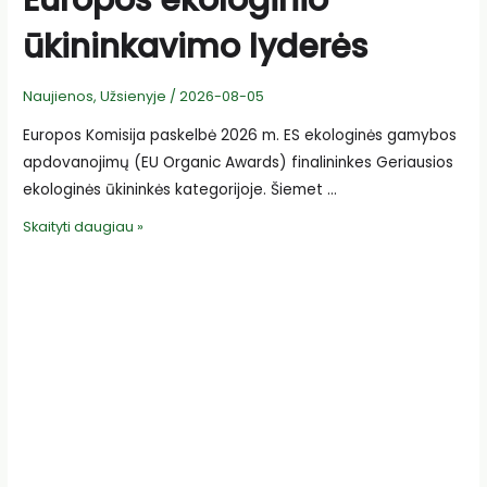
Europos ekologinio
ūkininkavimo lyderės
Naujienos
,
Užsienyje
/
2026-08-05
Europos Komisija paskelbė 2026 m. ES ekologinės gamybos
apdovanojimų (EU Organic Awards) finalininkes Geriausios
ekologinės ūkininkės kategorijoje. Šiemet …
Europos
Skaityti daugiau »
ekologinio
ūkininkavimo
lyderės