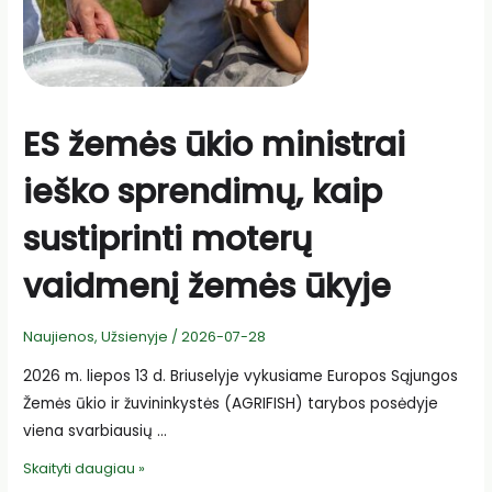
ES žemės ūkio ministrai
ieško sprendimų, kaip
sustiprinti moterų
vaidmenį žemės ūkyje
Naujienos
,
Užsienyje
/
2026-07-28
2026 m. liepos 13 d. Briuselyje vykusiame Europos Sąjungos
Žemės ūkio ir žuvininkystės (AGRIFISH) tarybos posėdyje
viena svarbiausių …
ES
Skaityti daugiau »