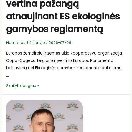
vertina pažangą
atnaujinant ES ekologinės
gamybos reglamentą
Naujienos
,
Užsienyje
/
2026-07-29
Europos žemdirbių ir žemės ūkio kooperatyvų organizacija
Copa-Cogeca teigiamai įvertino Europos Parlamento
balsavimą dėl Ekologinės gamybos reglamento pakeitimų.
…
Copa-
Skaityti daugiau »
Cogeca
palankiai
vertina
pažangą
atnaujinant
ES