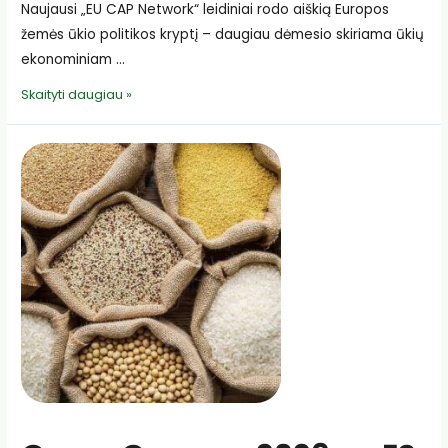
Naujausi „EU CAP Network“ leidiniai rodo aiškią Europos
žemės ūkio politikos kryptį – daugiau dėmesio skiriama ūkių
ekonominiam …
V.
Skaityti daugiau »
Grigas:
Europos
ir
Lietuvos
žemės
ūkio
prioritetai
turi
tapti
realia
pagalba
šeimos
ūkiams
ir
kaimo