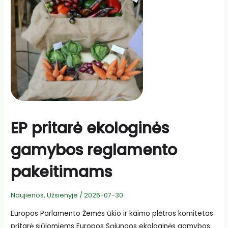
ekologiško
vyno
gamyboje
taikyti
elektrodializę
EP pritarė ekologinės
gamybos reglamento
pakeitimams
Naujienos
,
Užsienyje
/
2026-07-30
Europos Parlamento Žemės ūkio ir kaimo plėtros komitetas
pritarė siūlomiems Europos Sąjungos ekologinės gamybos