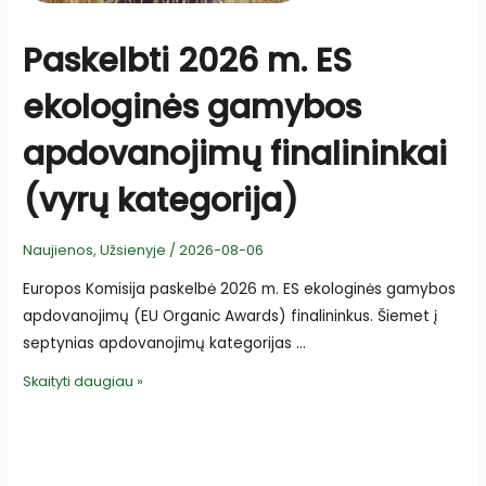
Paskelbti 2026 m. ES
ekologinės gamybos
apdovanojimų finalininkai
(vyrų kategorija)
Naujienos
,
Užsienyje
/
2026-08-06
Europos Komisija paskelbė 2026 m. ES ekologinės gamybos
apdovanojimų (EU Organic Awards) finalininkus. Šiemet į
septynias apdovanojimų kategorijas …
Paskelbti
Skaityti daugiau »
2026
m.
ES
ekologinės