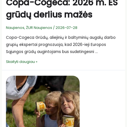
Copa-Cogeca: 2026 m. ES
gyvybingumui
grūdų derlius mažės
Naujienos
,
ŽUR Naujienos
/
2026-07-28
Copa-Cogeca Grūdų, aliejinių ir baltyminių augalų darbo
grupių ekspertai prognozuoja, kad 2026-ieji Europos
Sąjungos grūdų augintojams bus sudėtingesni …
Copa-
Skaityti daugiau »
Cogeca:
2026
m.
ES
grūdų
derlius
mažės