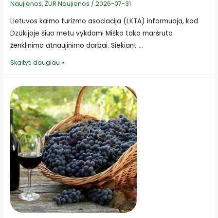
Naujienos
,
ŽUR Naujienos
/
2026-07-31
Lietuvos kaimo turizmo asociacija (LKTA) informuoja, kad
Dzūkijoje šiuo metu vykdomi Miško tako maršruto
ženklinimo atnaujinimo darbai. Siekiant …
LKTA
Skaityti daugiau »
informuoja:
Miško
take
–
naujovė
žygeiviams