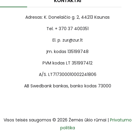
KONTAKTAI
Adresas: K. Donelaičio g. 2, 44213 Kaunas
Tel. + 370 37 400351
El. p. zur@zur.lt
Įm. kodas 135199748
PVM kodas LT 351997412
A/S. LT717300010002241806
AB Swedbank bankas, banko kodas 73000
Visos teisės saugomos © 2026 Žemės ūkio rūmai |
Privatumo
politika