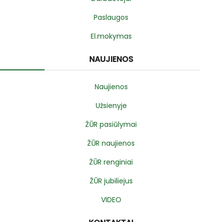
Paslaugos
El.mokymas
NAUJIENOS
Naujienos
Užsienyje
ŽŪR pasiūlymai
ŽŪR naujienos
ŽŪR renginiai
ŽŪR jubiliejus
VIDEO