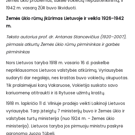
žemės ūkio problemas, sukėlė vokiečių nepasitenkinimą, ir
1942 m. vasarą ŽŪR buvo likviduoti.
Žemės ūkio rūmų įkūrimas Lietuvoje ir veikla 1926–1942
m.
Teksto autorius prof. dr. Antanas Stancevičius (1920–2007),
pirmasis atkurtų Žemės ūkio rūmų pirmininkas ir garbės
pirmininkas
Nors Lietuvos taryba 1918 m. vasario 16 d. paskelbė
nepriklausomos Lietuvos valstybės atkūrimą, Vyriausybės
sudaryti dar negalėjo, nes kraštas buvo vokiečių okupuotas.
Tik pralaimėjusi karą Vakaruose, Vokietija suskato savo
kariuomenę atitraukti ir iš Rytuose užimtų kraštų.
1918 m. lapkričio 11 d. Vilniuje pradėjo veikti Laikinoji Lietuvos
vyriausybė. Tarp įsteigtų 7 ministerijų buvo ir Žemės ūkio ir
valstybės turtų ministerija (nuo 1924 m. – Žemės ūkio
ministerija). Lietuvos taryba jos pirmuoju ministru paskyrė
agronomą Juozą Tūbelį.