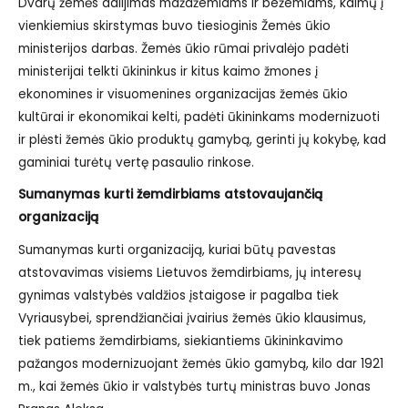
Dvarų žemės dalijimas mažažemiams ir bežemiams, kaimų į
vienkiemius skirstymas buvo tiesioginis Žemės ūkio
ministerijos darbas. Žemės ūkio rūmai privalėjo padėti
ministerijai telkti ūkininkus ir kitus kaimo žmones į
ekonomines ir visuomenines organizacijas žemės ūkio
kultūrai ir ekonomikai kelti, padėti ūkininkams modernizuoti
ir plėsti žemės ūkio produktų gamybą, gerinti jų kokybę, kad
gaminiai turėtų vertę pasaulio rinkose.
Sumanymas kurti žemdirbiams atstovaujančią
organizaciją
Sumanymas kurti organizaciją, kuriai būtų pavestas
atstovavimas visiems Lietuvos žemdirbiams, jų interesų
gynimas valstybės valdžios įstaigose ir pagalba tiek
Vyriausybei, sprendžiančiai įvairius žemės ūkio klausimus,
tiek patiems žemdirbiams, siekiantiems ūkininkavimo
pažangos modernizuojant žemės ūkio gamybą, kilo dar 1921
m., kai žemės ūkio ir valstybės turtų ministras buvo Jonas