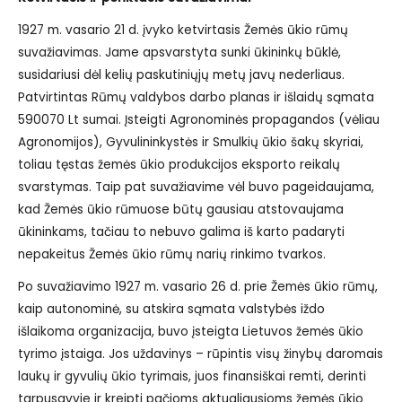
1927 m. vasario 21 d. įvyko ketvirtasis Žemės ūkio rūmų
suvažiavimas. Jame apsvarstyta sunki ūkininkų būklė,
susidariusi dėl kelių paskutiniųjų metų javų nederliaus.
Patvirtintas Rūmų valdybos darbo planas ir išlaidų sąmata
590070 Lt sumai. Įsteigti Agronominės propagandos (vėliau
Agronomijos), Gyvulininkystės ir Smulkių ūkio šakų skyriai,
toliau tęstas žemės ūkio produkcijos eksporto reikalų
svarstymas. Taip pat suvažiavime vėl buvo pageidaujama,
kad Žemės ūkio rūmuose būtų gausiau atstovaujama
ūkininkams, tačiau to nebuvo galima iš karto padaryti
nepakeitus Žemės ūkio rūmų narių rinkimo tvarkos.
Po suvažiavimo 1927 m. vasario 26 d. prie Žemės ūkio rūmų,
kaip autonominė, su atskira sąmata valstybės iždo
išlaikoma organizacija, buvo įsteigta Lietuvos žemės ūkio
tyrimo įstaiga. Jos uždavinys – rūpintis visų žinybų daromais
laukų ir gyvulių ūkio tyrimais, juos finansiškai remti, derinti
tarpusavyje ir kreipti pačioms aktualiausioms žemės ūkio