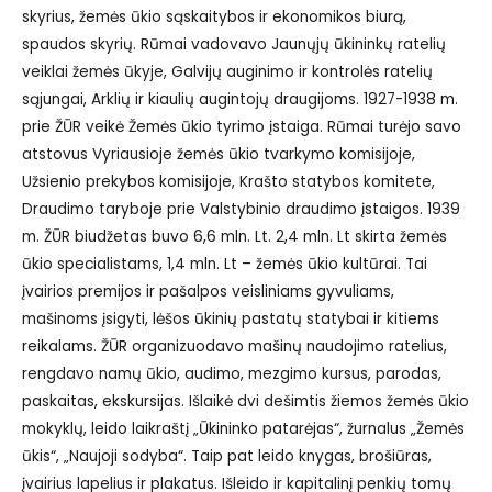
skyrius, žemės ūkio sąskaitybos ir ekonomikos biurą,
spaudos skyrių. Rūmai vadovavo Jaunųjų ūkininkų ratelių
veiklai žemės ūkyje, Galvijų auginimo ir kontrolės ratelių
sąjungai, Arklių ir kiaulių augintojų draugijoms. 1927-1938 m.
prie ŽŪR veikė Žemės ūkio tyrimo įstaiga. Rūmai turėjo savo
atstovus Vyriausioje žemės ūkio tvarkymo komisijoje,
Užsienio prekybos komisijoje, Krašto statybos komitete,
Draudimo taryboje prie Valstybinio draudimo įstaigos. 1939
m. ŽŪR biudžetas buvo 6,6 mln. Lt. 2,4 mln. Lt skirta žemės
ūkio specialistams, 1,4 mln. Lt – žemės ūkio kultūrai. Tai
įvairios premijos ir pašalpos veisliniams gyvuliams,
mašinoms įsigyti, lėšos ūkinių pastatų statybai ir kitiems
reikalams. ŽŪR organizuodavo mašinų naudojimo ratelius,
rengdavo namų ūkio, audimo, mezgimo kursus, parodas,
paskaitas, ekskursijas. Išlaikė dvi dešimtis žiemos žemės ūkio
mokyklų, leido laikraštį „Ūkininko patarėjas“, žurnalus „Žemės
ūkis“, „Naujoji sodyba“. Taip pat leido knygas, brošiūras,
įvairius lapelius ir plakatus. Išleido ir kapitalinį penkių tomų