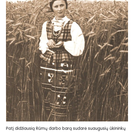
Patį didžiausią Rūmų darbo barą sudarė suaugusių ūkininkų