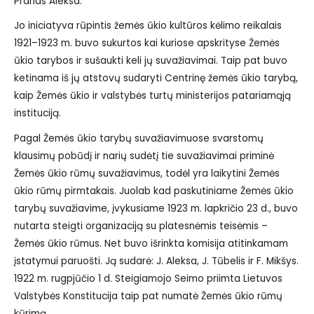
Pranas Aleksa.
Jo iniciatyva rūpintis žemės ūkio kultūros kėlimo reikalais
1921–1923 m. buvo sukurtos kai kuriose apskrityse Žemės
ūkio tarybos ir sušaukti keli jų suvažiavimai. Taip pat buvo
ketinama iš jų atstovų sudaryti Centrinę žemės ūkio tarybą,
kaip Žemės ūkio ir valstybės turtų ministerijos patariamąją
instituciją.
Pagal Žemės ūkio tarybų suvažiavimuose svarstomų
klausimų pobūdį ir narių sudėtį tie suvažiavimai priminė
Žemės ūkio rūmų suvažiavimus, todėl yra laikytini Žemės
ūkio rūmų pirmtakais. Juolab kad paskutiniame Žemės ūkio
tarybų suvažiavime, įvykusiame 1923 m. lapkričio 23 d., buvo
nutarta steigti organizaciją su platesnėmis teisėmis –
Žemės ūkio rūmus. Net buvo išrinkta komisija atitinkamam
įstatymui paruošti. Ją sudarė: J. Aleksa, J. Tūbelis ir F. Mikšys.
1922 m. rugpjūčio 1 d. Steigiamojo Seimo priimta Lietuvos
Valstybės Konstitucija taip pat numatė Žemės ūkio rūmų
kūrimą.