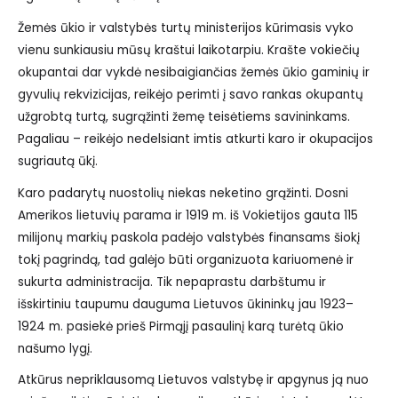
Žemės ūkio ir valstybės turtų ministerijos kūrimasis vyko
vienu sunkiausiu mūsų kraštui laikotarpiu. Krašte vokiečių
okupantai dar vykdė nesibaigiančias žemės ūkio gaminių ir
gyvulių rekvizicijas, reikėjo perimti į savo rankas okupantų
užgrobtą turtą, sugrąžinti žemę teisėtiems savininkams.
Pagaliau – reikėjo nedelsiant imtis atkurti karo ir okupacijos
sugriautą ūkį.
Karo padarytų nuostolių niekas neketino grąžinti. Dosni
Amerikos lietuvių parama ir 1919 m. iš Vokietijos gauta 115
milijonų markių paskola padėjo valstybės finansams šiokį
tokį pagrindą, tad galėjo būti organizuota kariuomenė ir
sukurta administracija. Tik nepaprastu darbštumu ir
išskirtiniu taupumu dauguma Lietuvos ūkininkų jau 1923–
1924 m. pasiekė prieš Pirmąjį pasaulinį karą turėtą ūkio
našumo lygį.
Atkūrus nepriklausomą Lietuvos valstybę ir apgynus ją nuo