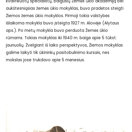
kvalifikuotų specialistų, baigusių Žemės ūkio akademiją bei
aukštesniąsias žemės ūkio mokyklas, buvo pradėtos steigti
Žiemos žemės ūkio mokyklos. Pirmoji tokia valstybės
išlaikoma mokykla buvo įsteigta 1927 m. Alovėje (Alytaus
aps.). Po metų mokykla buvo perduota Žemės ūkio
rūmams. Tokias mokyklas iki 1940 m. baigė apie 5 tūkst.
jaunuolių. Žvelgiant iš laiko perspektyvos, Žiemos mokyklas
galime laikyti tik ūkininkų pasitobulinimo kursais, nes
mokslas jose trukdavo apie 5 mėnesius.