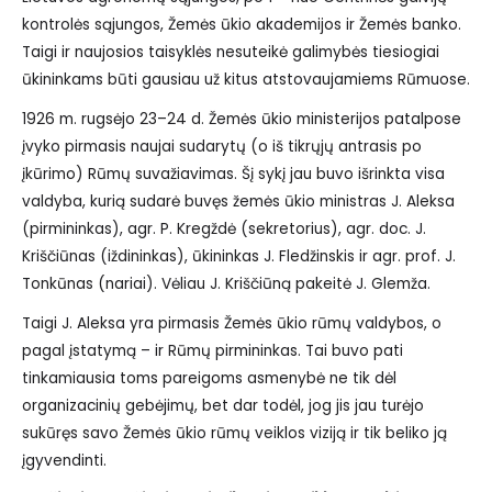
kontrolės sąjungos, Žemės ūkio akademijos ir Žemės banko.
Taigi ir naujosios taisyklės nesuteikė galimybės tiesiogiai
ūkininkams būti gausiau už kitus atstovaujamiems Rūmuose.
1926 m. rugsėjo 23–24 d. Žemės ūkio ministerijos patalpose
įvyko pirmasis naujai sudarytų (o iš tikrųjų antrasis po
įkūrimo) Rūmų suvažiavimas. Šį sykį jau buvo išrinkta visa
valdyba, kurią sudarė buvęs žemės ūkio ministras J. Aleksa
(pirmininkas), agr. P. Kregždė (sekretorius), agr. doc. J.
Kriščiūnas (iždininkas), ūkininkas J. Fledžinskis ir agr. prof. J.
Tonkūnas (nariai). Vėliau J. Kriščiūną pakeitė J. Glemža.
Taigi J. Aleksa yra pirmasis Žemės ūkio rūmų valdybos, o
pagal įstatymą – ir Rūmų pirmininkas. Tai buvo pati
tinkamiausia toms pareigoms asmenybė ne tik dėl
organizacinių gebėjimų, bet dar todėl, jog jis jau turėjo
sukūręs savo Žemės ūkio rūmų veiklos viziją ir tik beliko ją
įgyvendinti.