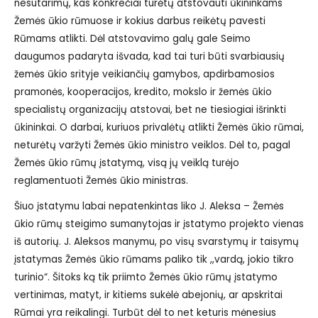
nesutarimų, kas konkrečiai turėtų atstovauti ūkininkams
Žemės ūkio rūmuose ir kokius darbus reikėtų pavesti
Rūmams atlikti. Dėl atstovavimo galų gale Seimo
daugumos padaryta išvada, kad tai turi būti svarbiausių
žemės ūkio srityje veikiančių gamybos, apdirbamosios
pramonės, kooperacijos, kredito, mokslo ir žemės ūkio
specialistų organizacijų atstovai, bet ne tiesiogiai išrinkti
ūkininkai. O darbai, kuriuos privalėtų atlikti Žemės ūkio rūmai,
neturėtų varžyti Žemės ūkio ministro veiklos. Dėl to, pagal
Žemės ūkio rūmų įstatymą, visą jų veiklą turėjo
reglamentuoti Žemės ūkio ministras.
Šiuo įstatymu labai nepatenkintas liko J. Aleksa – Žemės
ūkio rūmų steigimo sumanytojas ir įstatymo projekto vienas
iš autorių. J. Aleksos manymu, po visų svarstymų ir taisymų
įstatymas Žemės ūkio rūmams paliko tik ,,vardą, jokio tikro
turinio“. Šitoks ką tik priimto Žemės ūkio rūmų įstatymo
vertinimas, matyt, ir kitiems sukėlė abejonių, ar apskritai
Rūmai yra reikalingi. Turbūt dėl to net keturis mėnesius