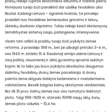
priešų reikėjo rūpintis ekonomikos atkūrimu ir tolesne plėtra.
Pirmiausia turėjo būti panaikinti dar užsilikę feodalinio ūkio
likučiai. Kadangi Lietuva – agrarinis kraštas, tai privalėjo
prasidėti nuo feodalinės žemėnaudos griovimo ir laisvų
ūkininkų sluoksnio stiprinimo. Toliau reikėjo keisti ekstensyvią
žemdirbystės sistemą nauja, pažangesne, intensyvesne.
Visam tam atlikti iš pradžių turėjo būti įvykdyta žemės
reforma. Ji prasidėjo 1919 m., bet jai užbaigti pritrūko 3–4 m.,
nes 1940 m. birželio 15 d. Raudonoji armija užėmė Lietuvą ir
visą politinį, visuomeninį ir ūkinį gyvenimą apvertė aukštyn
kojom. Iki to laiko jau buvo įvykdyta absoliučios daugumos
dalintinų feodalinių dvarų žemės parceliacija. Iš dvarų
paimta žemė sklypais išdalyta bežemiams ir mažažemiams
valstiečiams. Beveik baigtas kaimų skirstymas vienkiemiais;
liko tik 16 proc. kaimų žemės nuo viso numatyto išskirstyt
ploto. Taigi 1919–1939 m. atsirado 159118 naujų ūkių, kurių
žemės ploto vidurkis – 10,4 ha.