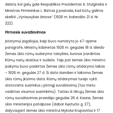
delsta, kol galų gale Respublikos Prezidentas A. Stulginskis ir
Ministras Pirmininkas L. Bistras jį pasirašė, kad būtų galima
skelbti ,,Vyriausybės žiniose“ (1926 m. balandžio 21 d. Nr.
222).
Pirmasis suvažiavimas
Įstatymui įsigaliojus, kaip buvo numatyta jo 47-ajame
paragrafe, Ministrų kabinetas 1926 m. gegužės 18 d. išleido
Žemės ūkio rūmų sudarymo taisykles, kuriose įvardintas
Rūmų narių skaičius ir sudėtis. Taip pat žemės ūkio ministro
įsakymu buvo paskirtas Žemės ūkio rūmų atidarymo laikas
– 1926 m. gegužės 27 d. Ši data šiandien ir laikoma Žemės
ūkio rūmų įkūrimo data. Rūmų atidarymas turėjo vykti
atstovams susirinkus į pirmąjį suvažiavimą (tuo metu
vadintas visumos susirinkimu). Tačiau iš tikrųjų Žemės ūkio
rūmų suvažiavimas prasidėjo gegužės 26 d. Kaune, Žemės
ūkio ministerijos patalpose (dabar Kęstučio g. 27),
dalyvaujant žemės ūkio ministrui Mykolui Krupavičiui ir 17