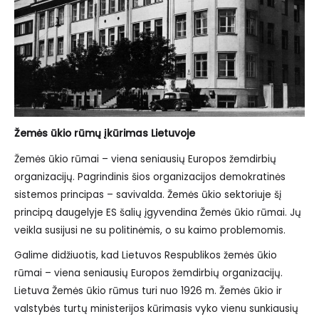
Žemės ūkio rūmų įkūrimas Lietuvoje
Žemės ūkio rūmai – viena seniausių Europos žemdirbių
organizacijų. Pagrindinis šios organizacijos demokratinės
sistemos principas – savivalda. Žemės ūkio sektoriuje šį
principą daugelyje ES šalių įgyvendina Žemės ūkio rūmai. Jų
veikla susijusi ne su politinėmis, o su kaimo problemomis.
Galime didžiuotis, kad Lietuvos Respublikos žemės ūkio
rūmai – viena seniausių Europos žemdirbių organizacijų.
Lietuva Žemės ūkio rūmus turi nuo 1926 m. Žemės ūkio ir
valstybės turtų ministerijos kūrimasis vyko vienu sunkiausių