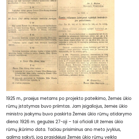
1925 m., praėjus metams po projekto pateikimo, Žemės ūkio
rūmų įstatymas buvo priimtas. Jam įsigaliojus, žemės ūkio
ministro įsakymu buvo paskirta Žemės ūkio rūmų atidarymo
diena: 1926 m. gegužės 27-oji – tai oficiali LR žemės ūkio
rūmų įkūrimo data. Tačiau prisiminus ano meto įvykius,
galima sakyti, jog prasidėjusi Žemės ūkio rūmų veikla