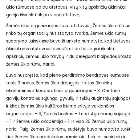
ūkio rūmuose po du atstovus. Visų kitų apskričių ūkininkai
galėjo išsirinkti tik po vieną atstovą.
Žemės ūkio organizacijos savo atstovus į Žemės ūkio rūmus
rinko tų organizacijų nusistatyta tvarka. Žemės ūkio rūmų
sudarymo taisyklėse buvo iš anksto numatyta, kad Lietuvos
ūkininkams atstovaus dvidešimt du tiesiogiai išrinkti
apskričių žemės ūkio tarybų ir du deleguoti Klaipėdos krašto
žemės ūkio rūmų nariai.
Buvo nuspręsta, kad pieno perdirbimo bendrovės Rūmuose
turės 3 narius, žemės ūkio draugijos ir kitos ūkininkų
ekonominės ir kooperatinės organizacijos – 3, Centrinė
galvijų kontrolės sąjunga, gyvulių ir sėklų augintojų sąjungos
ir kitos žemės ūkio kultūros kėlimo srityje veikiančios
organizacijos – 3, Žemės bankas – 1 narį, Agronomų sąjunga
– 1 ir Žemės ūkio akademija – 1. Iš viso 36 Žemės ūkio rūmų
nariai. Taigi Žemės ūkio rūmų sudėtyje buvo numatyta turėti
tiek žemės ūkio produkcijos gamintojų, tiek jos supirkėjų ir