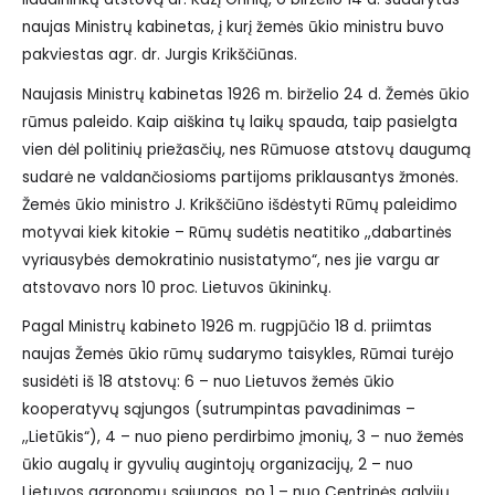
naujas Ministrų kabinetas, į kurį žemės ūkio ministru buvo
pakviestas agr. dr. Jurgis Krikščiūnas.
Naujasis Ministrų kabinetas 1926 m. birželio 24 d. Žemės ūkio
rūmus paleido. Kaip aiškina tų laikų spauda, taip pasielgta
vien dėl politinių priežasčių, nes Rūmuose atstovų daugumą
sudarė ne valdančiosioms partijoms priklausantys žmonės.
Žemės ūkio ministro J. Krikščiūno išdėstyti Rūmų paleidimo
motyvai kiek kitokie – Rūmų sudėtis neatitiko ,,dabartinės
vyriausybės demokratinio nusistatymo“, nes jie vargu ar
atstovavo nors 10 proc. Lietuvos ūkininkų.
Pagal Ministrų kabineto 1926 m. rugpjūčio 18 d. priimtas
naujas Žemės ūkio rūmų sudarymo taisykles, Rūmai turėjo
susidėti iš 18 atstovų: 6 – nuo Lietuvos žemės ūkio
kooperatyvų sąjungos (sutrumpintas pavadinimas –
,,Lietūkis“), 4 – nuo pieno perdirbimo įmonių, 3 – nuo žemės
ūkio augalų ir gyvulių augintojų organizacijų, 2 – nuo
Lietuvos agronomų sąjungos, po 1 – nuo Centrinės galvijų