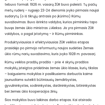
tebuvo formali. 1926 m. vasarą ŽŪR buvo paleisti. Tų pačių
metų rudenį – rugsėjo 23-24 dienomis įvyko pirmasis naujai
sudarytų (o iš tikrųjų antrasis po įkūrimo) Rūmų
suvažiavimas. Buvo išrinkta valdyba, kurios pirmininku tapo
buvęs žemės ūkio ministras J.Aleksa. Jis yra pirmasis ŽŪR
valdybos, o pagal įstatymą – ir Rūmų pirmininkas.
Produktyviausias ir efektyviausias ŽŪR veiklos etapas
prasidėjo po pirmojo reformuotų naujos sudėties Žemės
ūkio rūmų narių suvažiavimo, kuris įvyko 1928 m. pavasarį.
Rūmų veiklos pradžių pradžia – prie 4 skyrių pradžios
mokyklų įsteigtos pridėtinės žemės ūkio klasės, kurių tikslas
– baigusiems mokyklas ir pasilikusiems darbuotis kaime
jaunuoliams suteikti būtiniausių žemdirbystės,
gyvulininkystės, sodininkystės, daržininkystės, bitininkystės
bei žemės ūkio kooperacijos žinių.
Šios mokyklos buvo laikinas darbo etapas. Kai atsirado