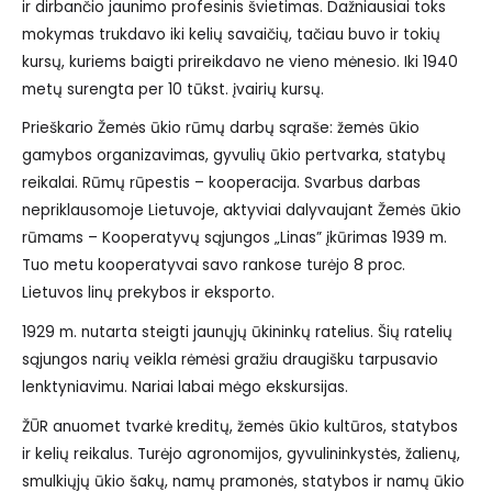
ir dirbančio jaunimo profesinis švietimas. Dažniausiai toks
mokymas trukdavo iki kelių savaičių, tačiau buvo ir tokių
kursų, kuriems baigti prireikdavo ne vieno mėnesio. Iki 1940
metų surengta per 10 tūkst. įvairių kursų.
Prieškario Žemės ūkio rūmų darbų sąraše: žemės ūkio
gamybos organizavimas, gyvulių ūkio pertvarka, statybų
reikalai. Rūmų rūpestis – kooperacija. Svarbus darbas
nepriklausomoje Lietuvoje, aktyviai dalyvaujant Žemės ūkio
rūmams – Kooperatyvų sąjungos „Linas” įkūrimas 1939 m.
Tuo metu kooperatyvai savo rankose turėjo 8 proc.
Lietuvos linų prekybos ir eksporto.
1929 m. nutarta steigti jaunųjų ūkininkų ratelius. Šių ratelių
sąjungos narių veikla rėmėsi gražiu draugišku tarpusavio
lenktyniavimu. Nariai labai mėgo ekskursijas.
ŽŪR anuomet tvarkė kreditų, žemės ūkio kultūros, statybos
ir kelių reikalus. Turėjo agronomijos, gyvulininkystės, žalienų,
smulkiųjų ūkio šakų, namų pramonės, statybos ir namų ūkio