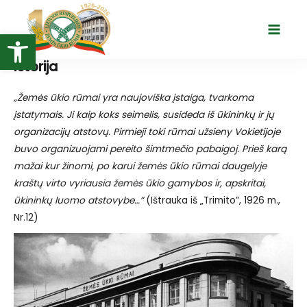
Pereiti
prie
Open toolbar
Main
turinio
Menu
Istorija
„Žemės ūkio rūmai yra naujoviška įstaiga, tvarkoma
įstatymais. Ji kaip koks seimelis, susideda iš ūkininkų ir jų
organizacijų atstovų. Pirmieji toki rūmai užsieny Vokietijoje
buvo organizuojami pereito šimtmečio pabaigoj. Prieš karą
mažai kur žinomi, po karui žemės ūkio rūmai daugelyje
kraštų virto vyriausia žemės ūkio gamybos ir, apskritai,
ūkininkų luomo atstovybe…”
(Ištrauka iš „Trimito”, 1926 m.,
Nr.12)