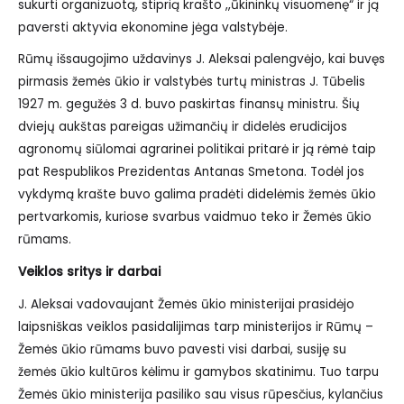
sukurti organizuotą, stiprią krašto ,,ūkininkų visuomenę“ ir ją
paversti aktyvia ekonomine jėga valstybėje.
Rūmų išsaugojimo uždavinys J. Aleksai palengvėjo, kai buvęs
pirmasis žemės ūkio ir valstybės turtų ministras J. Tūbelis
1927 m. gegužės 3 d. buvo paskirtas finansų ministru. Šių
dviejų aukštas pareigas užimančių ir didelės erudicijos
agronomų siūlomai agrarinei politikai pritarė ir ją rėmė taip
pat Respublikos Prezidentas Antanas Smetona. Todėl jos
vykdymą krašte buvo galima pradėti didelėmis žemės ūkio
pertvarkomis, kuriose svarbus vaidmuo teko ir Žemės ūkio
rūmams.
Veiklos sritys ir darbai
J. Aleksai vadovaujant Žemės ūkio ministerijai prasidėjo
laipsniškas veiklos pasidalijimas tarp ministerijos ir Rūmų –
Žemės ūkio rūmams buvo pavesti visi darbai, susiję su
žemės ūkio kultūros kėlimu ir gamybos skatinimu. Tuo tarpu
Žemės ūkio ministerija pasiliko sau visus rūpesčius, kylančius