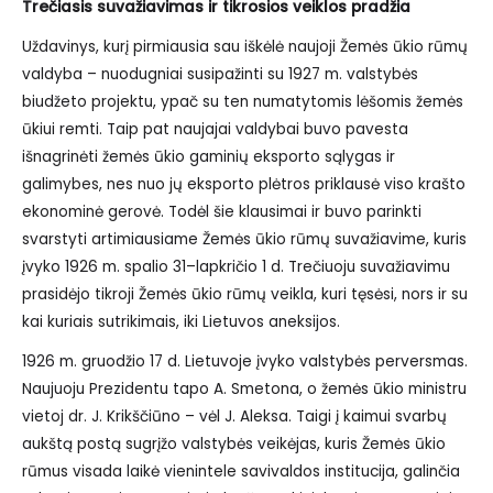
Trečiasis suvažiavimas ir tikrosios veiklos pradžia
Uždavinys, kurį pirmiausia sau iškėlė naujoji Žemės ūkio rūmų
valdyba – nuodugniai susipažinti su 1927 m. valstybės
biudžeto projektu, ypač su ten numatytomis lėšomis žemės
ūkiui remti. Taip pat naujajai valdybai buvo pavesta
išnagrinėti žemės ūkio gaminių eksporto sąlygas ir
galimybes, nes nuo jų eksporto plėtros priklausė viso krašto
ekonominė gerovė. Todėl šie klausimai ir buvo parinkti
svarstyti artimiausiame Žemės ūkio rūmų suvažiavime, kuris
įvyko 1926 m. spalio 31–lapkričio 1 d. Trečiuoju suvažiavimu
prasidėjo tikroji Žemės ūkio rūmų veikla, kuri tęsėsi, nors ir su
kai kuriais sutrikimais, iki Lietuvos aneksijos.
1926 m. gruodžio 17 d. Lietuvoje įvyko valstybės perversmas.
Naujuoju Prezidentu tapo A. Smetona, o žemės ūkio ministru
vietoj dr. J. Krikščiūno – vėl J. Aleksa. Taigi į kaimui svarbų
aukštą postą sugrįžo valstybės veikėjas, kuris Žemės ūkio
rūmus visada laikė vienintele savivaldos institucija, galinčia