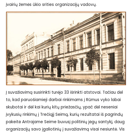
įvairių žemės ūkio srities organizacijų vadovų.
Į suvažiavimą susirinkti turėjo 33 išrinkti atstovai. Tačiau dėl
to, kad paruošiamieji darbai rinkimams į Rūmus vyko labai
skubotai ir dėl kai kurių kitų priežasčių, ypač dėl neseniai
įvykusių rinkimų į Trečiąjį Seimą, kurių rezultatai iš pagrindų
pakeitė Antrajame Seime buvusį politinių jėgų santykį, daug
organizacijų savo įgaliotinių į suvažiavimą visai nesiuntė. Vis