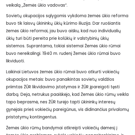
veikalą „Žemės ūkio vadovas“.
Sovietų okupacijos sąlygomis vykdoma žemės ūkio reforma
buvo tik laisvų ūkininkų ūkių kūrimo iliuzija. Dar ruošiantis
žemės ūkio reformai, jau buvo aišku, kad nuo individualių
ūkių turi būti pereita prie kolūkių ir valstybinių ūkių
sistemos. Suprantama, tokiai sistemai Žemės ūkio rūmai
buvo nereikalingi. 1940 m. rudenį Žemės ūkio rūmai buvo
likviduoti.
Laikinai Lietuvos žemės ūkio rūmai buvo atkurti vokiečių
okupacijos metais: buvo panaikintas sovietų valdžios
priimtas ŽŪR likvidavimo įstatymas ir ŽŪR įpareigoti tęsti
darbą. Deja, netrukus paaiškėjo, kad Žemės ūkio rūmų veikla
tapo beprasmė, nes ŽŪR turėjo tapti ūkininkų interesų
gynėjais prieš vokiečių pareigūnus, vis didinančius privalomų
pristatymų kontingentus.
Žemės ūkio rūmų bandymai atkreipti vokiečių dėmesį į