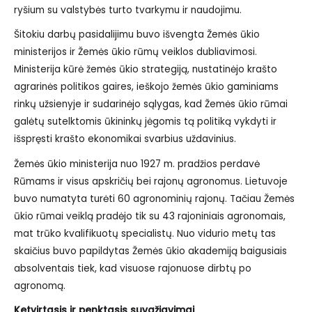
ryšium su valstybės turto tvarkymu ir naudojimu.
Šitokiu darbų pasidalijimu buvo išvengta Žemės ūkio
ministerijos ir Žemės ūkio rūmų veiklos dubliavimosi.
Ministerija kūrė žemės ūkio strategiją, nustatinėjo krašto
agrarinės politikos gaires, ieškojo žemės ūkio gaminiams
rinkų užsienyje ir sudarinėjo sąlygas, kad Žemės ūkio rūmai
galėtų sutelktomis ūkininkų jėgomis tą politiką vykdyti ir
išspręsti krašto ekonomikai svarbius uždavinius.
Žemės ūkio ministerija nuo 1927 m. pradžios perdavė
Rūmams ir visus apskričių bei rajonų agronomus. Lietuvoje
buvo numatyta turėti 60 agronominių rajonų. Tačiau Žemės
ūkio rūmai veiklą pradėjo tik su 43 rajoniniais agronomais,
mat trūko kvalifikuotų specialistų. Nuo vidurio metų tas
skaičius buvo papildytas Žemės ūkio akademiją baigusiais
absolventais tiek, kad visuose rajonuose dirbtų po
agronomą.
Ketvirtasis ir penktasis suvažiavimai