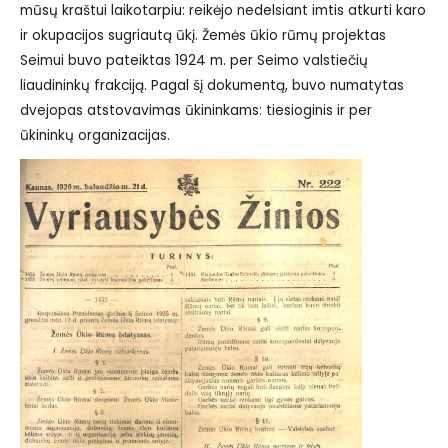
mūsų kraštui laikotarpiu: reikėjo nedelsiant imtis atkurti karo
ir okupacijos sugriautą ūkį. Žemės ūkio rūmų projektas
Seimui buvo pateiktas 1924 m. per Seimo valstiečių
liaudininkų frakciją. Pagal šį dokumentą, buvo numatytas
dvejopas atstovavimas ūkininkams: tiesioginis ir per
ūkininkų organizacijas.