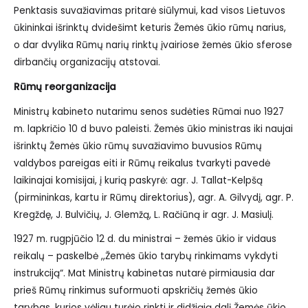
Penktasis suvažiavimas pritarė siūlymui, kad visos Lietuvos
ūkininkai išrinktų dvidešimt keturis Žemės ūkio rūmų narius,
o dar dvylika Rūmų narių rinktų įvairiose žemės ūkio sferose
dirbančių organizacijų atstovai.
Rūmų reorganizacija
Ministrų kabineto nutarimu senos sudėties Rūmai nuo 1927
m. lapkričio 10 d buvo paleisti. Žemės ūkio ministras iki naujai
išrinktų Žemės ūkio rūmų suvažiavimo buvusios Rūmų
valdybos pareigas eiti ir Rūmų reikalus tvarkyti pavedė
laikinajai komisijai, į kurią paskyrė: agr. J. Tallat-Kelpšą
(pirmininkas, kartu ir Rūmų direktorius), agr. A. Gilvydį, agr. P.
Kregždę, J. Bulvičių, J. Glemžą, L. Račiūną ir agr. J. Masiulį.
1927 m. rugpjūčio 12 d. du ministrai – žemės ūkio ir vidaus
reikalų – paskelbė ,,Žemės ūkio tarybų rinkimams vykdyti
instrukciją“. Mat Ministrų kabinetas nutarė pirmiausia dar
prieš Rūmų rinkimus suformuoti apskričių žemės ūkio
tarybas, kurios vėliau turėjo rinkti ir didžiąją dalį Žemės ūkio