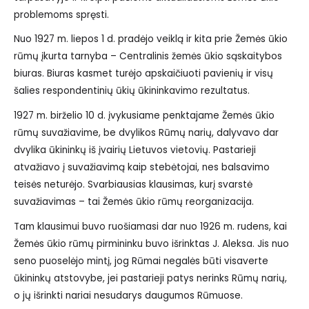
problemoms spręsti.
Nuo 1927 m. liepos 1 d. pradėjo veiklą ir kita prie Žemės ūkio
rūmų įkurta tarnyba – Centralinis žemės ūkio sąskaitybos
biuras. Biuras kasmet turėjo apskaičiuoti pavienių ir visų
šalies respondentinių ūkių ūkininkavimo rezultatus.
1927 m. birželio 10 d. įvykusiame penktajame Žemės ūkio
rūmų suvažiavime, be dvylikos Rūmų narių, dalyvavo dar
dvylika ūkininkų iš įvairių Lietuvos vietovių. Pastarieji
atvažiavo į suvažiavimą kaip stebėtojai, nes balsavimo
teisės neturėjo. Svarbiausias klausimas, kurį svarstė
suvažiavimas – tai Žemės ūkio rūmų reorganizacija.
Tam klausimui buvo ruošiamasi dar nuo 1926 m. rudens, kai
Žemės ūkio rūmų pirmininku buvo išrinktas J. Aleksa. Jis nuo
seno puoselėjo mintį, jog Rūmai negalės būti visaverte
ūkininkų atstovybe, jei pastarieji patys nerinks Rūmų narių,
o jų išrinkti nariai nesudarys daugumos Rūmuose.