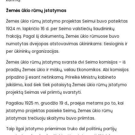
Žemės ūkio rūmų įstatymas
Žemės ūkio rūmų įstatymo projektas Seimui buvo pateiktas
1924 m. lapkričio 16 d. per Seimo valstiečių liaudininkų
frakciją. Pagal šį dokumentą, Žemės ūkio rūmuose buvo
numatytas dvejopas atstovavimas ūkininkams: tiesioginis ir
per ūkininkų organizacijas.
Žemės ūkio rūmų įstatymą svarstė dvi Seimo komisijos – iš
pradžių Žemės ūkio ir miškų, vėliau Ekonomikos. Abi komisijos
pripažino jį esant netinkamą. Prireikė Ministrų kabineto
įsikišimo, kad šiek tiek pataisytą Žemės ūkio rūmų įstatymo
projektą Seimas vėl priimtų svarstyti.
Pagaliau 1925 m. gruodžio 19 d., praėjus metams po to, kai
įstatymo projektas pasiekė Seimą, Žemės ūkio rūmų
įstatymas trečiuoju skaitymu buvo priimtas.
Taip ilgai įstatymo priėmimas truko dėl politinių partijų