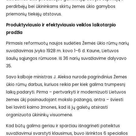
perdirbėjų bei ūkininkams skirtų žemės ūkio gamybos
priemonių tiekėjų atstovus.
Produktyviausio ir efektyviausio veiklos laikotarpio
pradžia
Pirmasis reformuotų naujos sudėties Žemės ūkio rūmų narių
suvažiavimas įvyko 1928 m. kovo 1–6 d. Kaune, Lietuvos
šaulių sąjungos rūmuose. Iš 36 narių suvažiavime dalyvavo
35.
Savo kalboje ministras J. Aleksa nurodė pagrindinius Žemės
ūkio rūmų darbus, kuriuos reikia per kiek galima trumpesnį
laiką padaryti. Pirma – pertvarkyti ir modernizuoti Lietuvos
žemės ūkį pasinaudojant mokslo pažanga, antra – šviesti
bei lavinti kaimo žmones, kad iš jų galėtų atsirasti
organizuota ūkininkų visuomenė.
Kad būtų galima geriau ir sparčiau išnagrinėti pateiktus
suvažiavimui svarstyti klausimus, buvo išrinktos 6 specialios