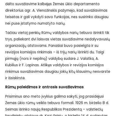
dėlto suvažiavime kalbėjęs Žemės ūkio departamento
direktorius agr. A. Vienožinskis pažymėjo, kad suvažiavimas
teisėtas ir gali vykdyti savo funkcijas, nes susirinko daugiau
nei pusė įstatymo numatyto narių.
Tačiau vietoj penkių Rūmų valdybos narių tebuvo išrinkti tik
trys, paliekant dvi laisvas vietas suvažiavime nedalyvavusių
organizacijų atstovams. Panašiai buvo pasielgta ir su
revizijos komisijos rinkimais – iš trijų narių išrinkti du. Taigi
pirmąją (nors ir nepilną) valdybą sudarė J. Valatka, A.
Kubilius ir F. Lapinas. Atlikęs valdybos ir revizijos komisijos
rinkimus suvažiavimas daugiau jokių kitų klausimų nesvarstė
ir išsiskirstė.
Rūmų paleidimas ir antrasis suvažiavimas
Prisiminus ano meto įvykius galima sakyti, jog prasidėjusi
Žemės ūkio rūmų veikla tebuvo formali. 1926 m. birželio 8 d.
Seimas išrinko naują Respublikos Prezidentą – valstiečių
liaudininkų atstovą dr. Kazį Grinių, o birželio 14 d. sudarytas