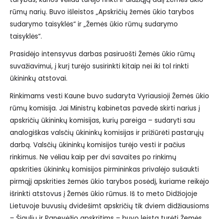
rūmų narių. Buvo išleistos „Apskričių žemės ūkio tarybos
sudarymo taisyklės“ ir „Žemės ūkio rūmų sudarymo
taisyklės“.
Prasidėjo intensyvus darbas pasiruošti Žemės ūkio rūmų
suvažiavimui, į kurį turėjo susirinkti kitaip nei iki tol rinkti
ūkininkų atstovai.
Rinkimams vesti Kaune buvo sudaryta Vyriausioji Žemės ūkio
rūmų komisija. Jai Ministrų kabinetas pavedė skirti narius į
apskričių ūkininkų komisijas, kurių pareiga – sudaryti sau
analogiškas valsčių ūkininkų komisijas ir prižiūrėti pastarųjų
darbą. Valsčių ūkininkų komisijos turėjo vesti ir pačius
rinkimus. Ne vėliau kaip per dvi savaites po rinkimų
apskrities ūkininkų komisijos pirmininkas privalėjo sušaukti
pirmąjį apskrities žemės ūkio tarybos posėdį, kuriame reikėjo
išrinkti atstovus į Žemės ūkio rūmus. Iš to meto Didžiojoje
Lietuvoje buvusių dvidešimt apskričių tik dviem didžiausioms
– Šiaulių ir Panevėžio apskritims – buvo leista turėti Žemės