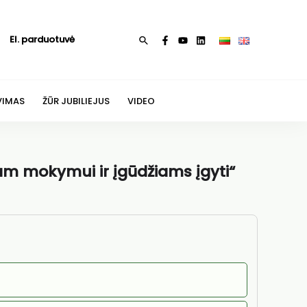
El. parduotuvė
Paieška
VIMAS
ŽŪR JUBILIEJUS
VIDEO
iam mokymui ir įgūdžiams įgyti“