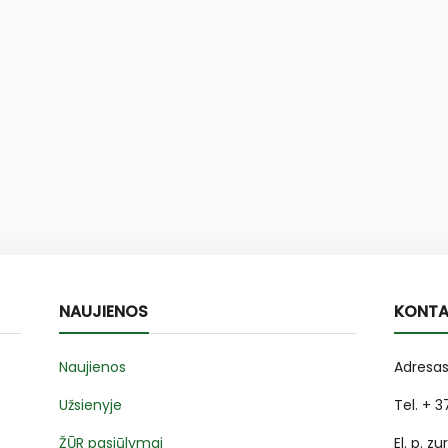
NAUJIENOS
KONTA
Naujienos
Adresas
Užsienyje
Tel. + 
ŽŪR pasiūlymai
El. p. zu