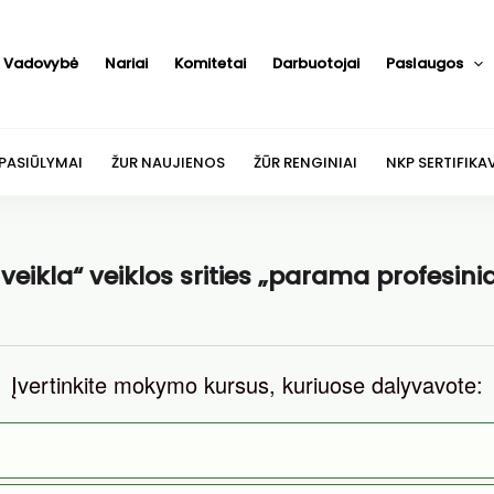
Vadovybė
Nariai
Komitetai
Darbuotojai
Paslaugos
 PASIŪLYMAI
ŽUR NAUJIENOS
ŽŪR RENGINIAI
NKP SERTIFIKA
veikla“ veiklos srities „parama profesin
Įvertinkite mokymo kursus, kuriuose dalyvavote: