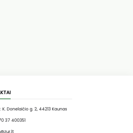
KTAI
: K. Donelaičio g. 2, 44213 Kaunas
370 37 400351
r@zur.lt