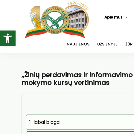
Pereiti
prie
Apie mus
turinio
Open toolbar
NAUJIENOS
UŽSIENYJE
ŽŪR
„Žinių perdavimas ir informavimo 
mokymo kursų vertinimas
1-labai blogai