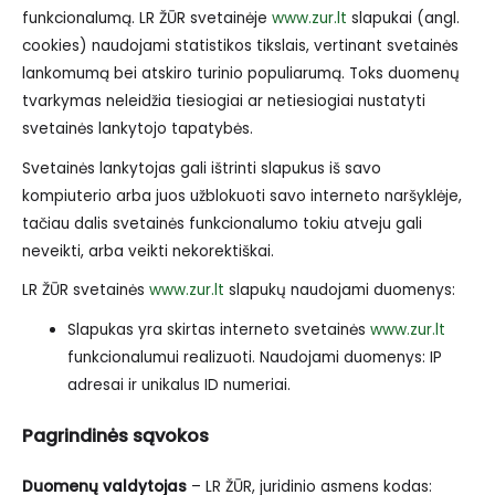
funkcionalumą. LR ŽŪR svetainėje
www.zur.lt
slapukai (angl.
cookies) naudojami statistikos tikslais, vertinant svetainės
lankomumą bei atskiro turinio populiarumą. Toks duomenų
tvarkymas neleidžia tiesiogiai ar netiesiogiai nustatyti
svetainės lankytojo tapatybės.
Svetainės lankytojas gali ištrinti slapukus iš savo
kompiuterio arba juos užblokuoti savo interneto naršyklėje,
tačiau dalis svetainės funkcionalumo tokiu atveju gali
neveikti, arba veikti nekorektiškai.
LR ŽŪR svetainės
www.zur.lt
slapukų naudojami duomenys:
Slapukas yra skirtas interneto svetainės
www.zur.lt
funkcionalumui realizuoti. Naudojami duomenys: IP
adresai ir unikalus ID numeriai.
Pagrindinės sąvokos
Duomenų valdytojas
– LR ŽŪR, juridinio asmens kodas: