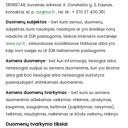
135199748, buveinės adresas: K. Donelaičio g. 2, Kaunas,
kontaktai: el. p.
zur@zur.lt
, tel. Nr.: + 370 37 400 351.
Duomenų subjektas
– bet kuris asmuo, duomenų
subjektas, kuris naudojasi, naudojosi ar yra išreiškęs norą
naudotis LR ŽŪR paslaugomis, lankosi interneto svetainėje
www.zur.lt
, viešuosiuose socialiniuose tinkluose arba yra
kaip nors susijęs su LR ŽŪR teikiamomis paslaugomis.
Asmens duomenys
– bet kuri informacija, tiesiogiai arba
netiesiogiai susijusi su asmens duomenimis, kuri yra žinoma
arba gali būti tiesiogiai arba netiesiogiai nustatyta
pasinaudojant atitinkamais duomenimis.
Asmens duomenų tvarkymas
– bet kuris su asmens
duomenimis atliekamas veiksmas: rinkimas, užrašymas,
kaupimas, saugojimas, keitimas (papildymas, taisymas),
teikimas, naudojimas, naikinimas ar kitoks veiksmų rinkinys.
Duomenų tvarkymo tikslai