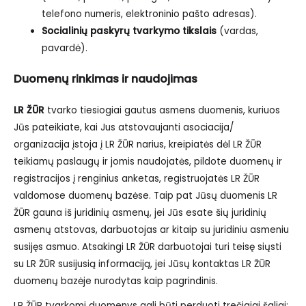
telefono numeris, elektroninio pašto adresas).
Socialinių paskyrų tvarkymo tikslais
(vardas,
pavardė).
Duomenų rinkimas ir naudojimas
LR ŽŪR
tvarko tiesiogiai gautus asmens duomenis, kuriuos
Jūs pateikiate, kai Jus atstovaujanti asociacija/
organizacija įstoja į LR ŽŪR narius, kreipiatės dėl LR ŽŪR
teikiamų paslaugų ir jomis naudojatės, pildote duomenų ir
registracijos į renginius anketas, registruojatės LR ŽŪR
valdomose duomenų bazėse. Taip pat Jūsų duomenis LR
ŽŪR gauna iš juridinių asmenų, jei Jūs esate šių juridinių
asmenų atstovas, darbuotojas ar kitaip su juridiniu asmeniu
susijęs asmuo. Atsakingi LR ŽŪR darbuotojai turi teisę siųsti
su LR ŽŪR susijusią informaciją, jei Jūsų kontaktas LR ŽŪR
duomenų bazėje nurodytas kaip pagrindinis.
LR ŽŪR tvarkomi duomenys gali būti perduoti trečiajai šaliai: