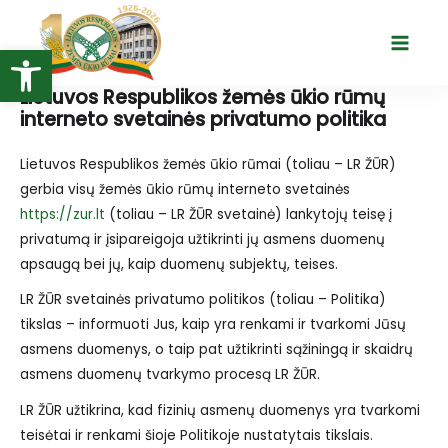
Pereiti
prie
Open toolbar
Main
turinio
Menu
Lietuvos Respublikos žemės ūkio rūmų
interneto svetainės privatumo politika
Lietuvos Respublikos žemės ūkio rūmai (toliau – LR ŽŪR)
gerbia visų žemės ūkio rūmų interneto svetainės
https://zur.lt
(toliau – LR ŽŪR svetainė) lankytojų teisę į
privatumą ir įsipareigoja užtikrinti jų asmens duomenų
apsaugą bei jų, kaip duomenų subjektų, teises.
LR ŽŪR svetainės privatumo politikos (toliau – Politika)
tikslas – informuoti Jus, kaip yra renkami ir tvarkomi Jūsų
asmens duomenys, o taip pat užtikrinti sąžiningą ir skaidrų
asmens duomenų tvarkymo procesą LR ŽŪR.
LR ŽŪR užtikrina, kad fizinių asmenų duomenys yra tvarkomi
teisėtai ir renkami šioje Politikoje nustatytais tikslais.