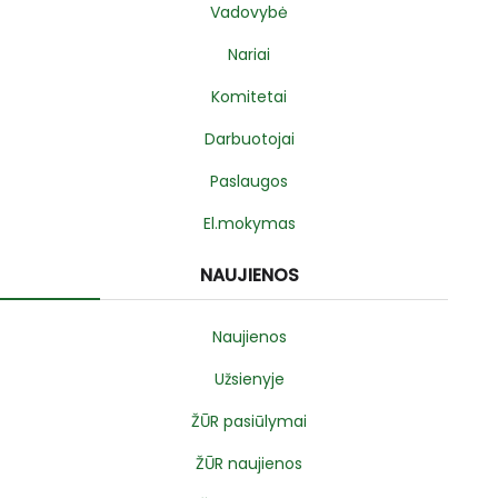
Vadovybė
Nariai
Komitetai
Darbuotojai
Paslaugos
El.mokymas
NAUJIENOS
Naujienos
Užsienyje
ŽŪR pasiūlymai
ŽŪR naujienos