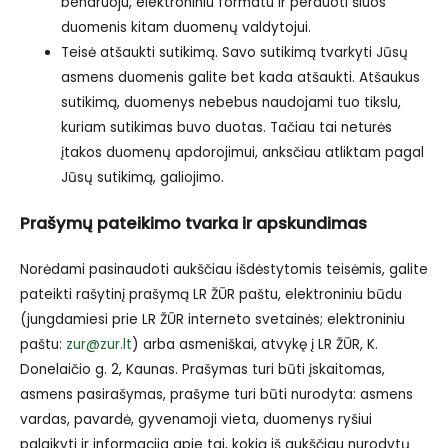
bendruoju, elektroniniu formatu ir perduoti šiuos
duomenis kitam duomenų valdytojui.
Teisė atšaukti sutikimą.
Savo sutikimą tvarkyti Jūsų
asmens duomenis galite bet kada atšaukti. Atšaukus
sutikimą, duomenys nebebus naudojami tuo tikslu,
kuriam sutikimas buvo duotas. Tačiau tai neturės
įtakos duomenų apdorojimui, anksčiau atliktam pagal
Jūsų sutikimą, galiojimo.
Prašymų pateikimo tvarka ir apskundimas
Norėdami pasinaudoti aukščiau išdėstytomis teisėmis, galite
pateikti rašytinį prašymą LR ŽŪR paštu, elektroniniu būdu
(
jungdamiesi prie LR ŽŪR interneto svetainės
; elektroniniu
paštu:
zur@zur.lt
) arba asmeniškai, atvykę į LR ŽŪR, K.
Donelaičio g. 2, Kaunas. Prašymas turi būti įskaitomas,
asmens pasirašymas, prašyme turi būti nurodyta: asmens
vardas, pavardė, gyvenamoji vieta, duomenys ryšiui
palaikyti ir informacija apie tai, kokią iš aukščiau nurodytų