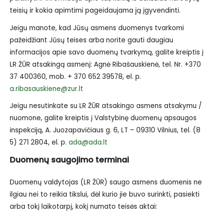
teisių ir kokia apimtimi pageidaujama ją įgyvendinti.
Jeigu manote, kad Jūsų asmens duomenys tvarkomi
pažeidžiant Jūsų teises arba norite gauti daugiau
informacijos apie savo duomenų tvarkymą, galite kreiptis į
LR ŽŪR atsakingą asmenį: Agnė Ribašauskienė, tel. Nr. +370
37 400360, mob. + 370 652 39578, el. p.
a.ribasauskiene@zur.lt
Jeigu nesutinkate su LR ŽŪR atsakingo asmens atsakymu /
nuomone, galite kreiptis į Valstybinę duomenų apsaugos
inspekciją, A. Juozapavičiaus g. 6, LT – 09310 Vilnius, tel. (8
5) 271 2804, el. p.
ada@ada.lt
Duomenų saugojimo terminai
Duomenų valdytojas (LR ŽŪR) saugo asmens duomenis ne
ilgiau nei to reikia tikslui, dėl kurio jie buvo surinkti, pasiekti
arba tokį laikotarpį, kokį numato teisės aktai: