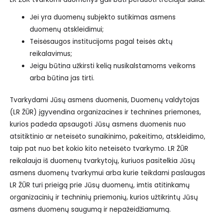
Jei yra duomenų subjekto sutikimas asmens
duomenų atskleidimui;
Teisėsaugos institucijoms pagal teisės aktų
reikalavimus;
Jeigu būtina užkirsti kelią nusikalstamoms veikoms
arba būtina jas tirti.
Tvarkydami Jūsų asmens duomenis, Duomenų valdytojas
(LR ŽŪR) įgyvendina organizacines ir technines priemones,
kurios padeda apsaugoti Jūsų asmens duomenis nuo
atsitiktinio ar neteisėto sunaikinimo, pakeitimo, atskleidimo,
taip pat nuo bet kokio kito neteisėto tvarkymo. LR ŽŪR
reikalauja iš duomenų tvarkytojų, kuriuos pasitelkia Jūsų
asmens duomenų tvarkymui arba kurie teikdami paslaugas
LR ŽŪR turi prieigą prie Jūsų duomenų, imtis atitinkamų
organizacinių ir techninių priemonių, kurios užtikrintų Jūsų
asmens duomenų saugumą ir nepažeidžiamumą.