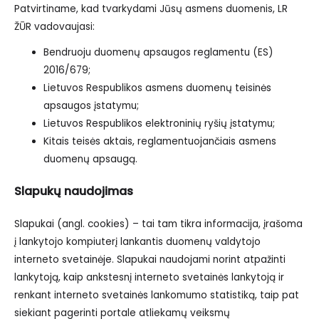
Patvirtiname, kad tvarkydami Jūsų asmens duomenis, LR
ŽŪR vadovaujasi:
Bendruoju duomenų apsaugos reglamentu (ES)
2016/679;
Lietuvos Respublikos asmens duomenų teisinės
apsaugos įstatymu;
Lietuvos Respublikos elektroninių ryšių įstatymu;
Kitais teisės aktais, reglamentuojančiais asmens
duomenų apsaugą.
Slapukų naudojimas
Slapukai (angl. cookies) – tai tam tikra informacija, įrašoma
į lankytojo kompiuterį lankantis duomenų valdytojo
interneto svetainėje. Slapukai naudojami norint atpažinti
lankytoją, kaip ankstesnį interneto svetainės lankytoją ir
renkant interneto svetainės lankomumo statistiką, taip pat
siekiant pagerinti portale atliekamų veiksmų