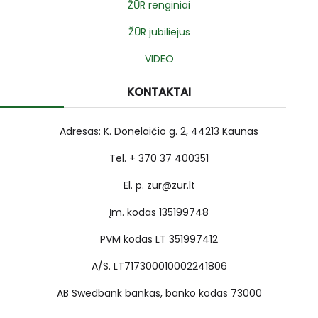
ŽŪR renginiai
ŽŪR jubiliejus
VIDEO
KONTAKTAI
Adresas: K. Donelaičio g. 2, 44213 Kaunas
Tel. + 370 37 400351
El. p. zur@zur.lt
Įm. kodas 135199748
PVM kodas LT 351997412
A/S. LT717300010002241806
AB Swedbank bankas, banko kodas 73000