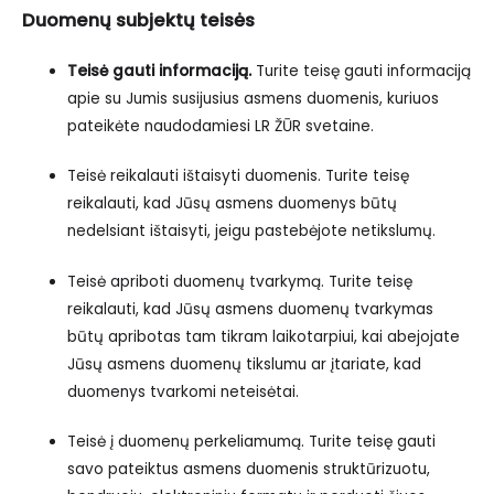
Duomenų subjektų teisės
Teisė gauti informaciją.
Turite teisę gauti informaciją
apie su Jumis susijusius asmens duomenis, kuriuos
pateikėte naudodamiesi LR ŽŪR svetaine.
Teisė reikalauti ištaisyti duomenis
. Turite teisę
reikalauti, kad Jūsų asmens duomenys būtų
nedelsiant ištaisyti, jeigu pastebėjote netikslumų.
Teisė apriboti duomenų tvarkymą.
Turite teisę
reikalauti, kad Jūsų asmens duomenų tvarkymas
būtų apribotas tam tikram laikotarpiui, kai abejojate
Jūsų asmens duomenų tikslumu ar įtariate, kad
duomenys tvarkomi neteisėtai.
Teisė į duomenų perkeliamumą.
Turite teisę gauti
savo pateiktus asmens duomenis struktūrizuotu,