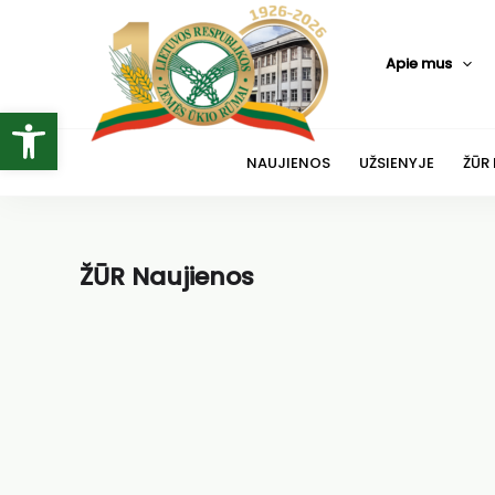
Pereiti
prie
Apie mus
turinio
Open toolbar
NAUJIENOS
UŽSIENYJE
ŽŪR
ŽŪR Naujienos