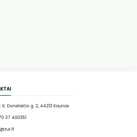
KTAI
: K. Donelaičio g. 2, 44213 Kaunas
370 37 400351
r@zur.lt