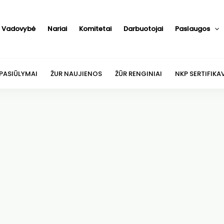
Vadovybė
Nariai
Komitetai
Darbuotojai
Paslaugos
 PASIŪLYMAI
ŽUR NAUJIENOS
ŽŪR RENGINIAI
NKP SERTIFIKA