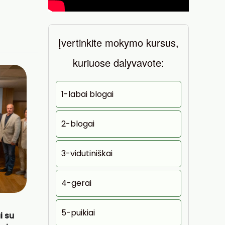
Įvertinkite mokymo kursus,
kuriuose dalyvavote:
1-labai blogai
2-blogai
3-vidutiniškai
4-gerai
5-puikiai
i su