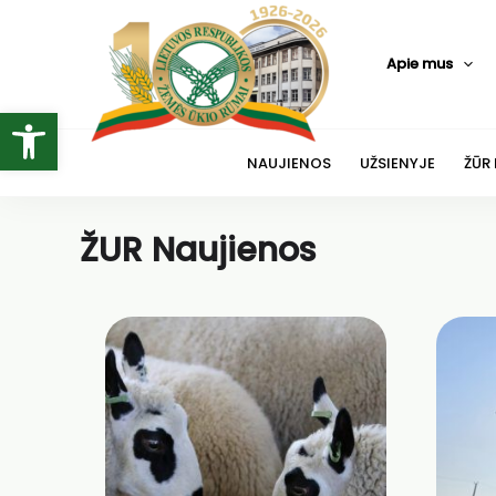
Pereiti
prie
Apie mus
turinio
Open toolbar
NAUJIENOS
UŽSIENYJE
ŽŪR
ŽUR Naujienos