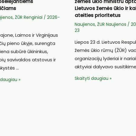
oselėjantiems
žemės ūkio ministru apt
ičiams
Lietuvos žemės ūkio ir k
ateities prioritetus
jienos
,
ŽŪR Renginiai
/
2026-
Naujienos
,
ŽUR Naujienos
/
2
23
rajone, Laimos ir Virginijaus
Liepos 23 d. Lietuvos Respu
čių pieno ūkyje, surengta
žemės ūkio rūmų (ŽŪR) vad
iena subūrė ūkininkus,
organizacijų lyderiai ir naria
ių savivaldos atstovus ir
aktyviai dalyvavo susitikim
nkystės …
ŽŪR
Skaityti daugiau »
i daugiau »
organizacijų
atstovai
su
ų
žemės
ūkio
ministru
jantiems
aptarė
čiams