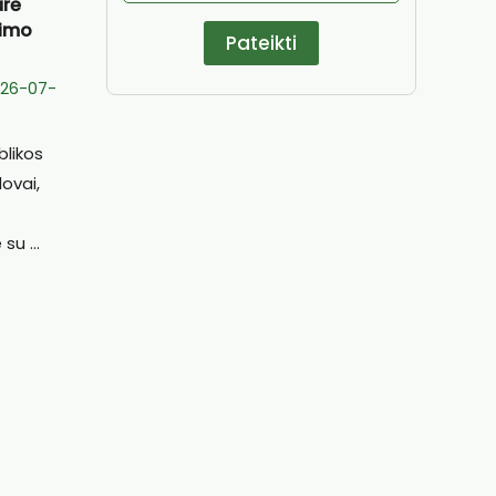
arė
aimo
026-07-
blikos
ovai,
i
e su …