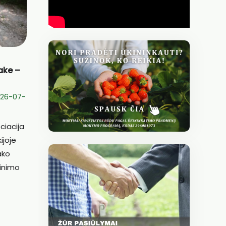
ake –
026-07-
ciacija
ijoje
ako
jinimo