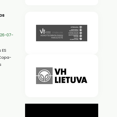
jos
026-07-
s ES
 Copa-
s