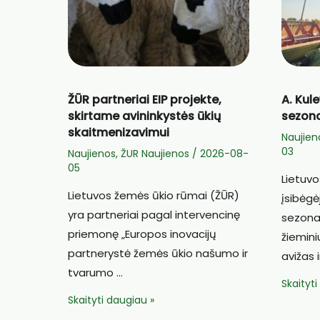
ŽŪR partneriai EIP projekte,
A. Kul
skirtame avininkystės ūkių
sezona
skaitmenizavimui
Naujien
03
Naujienos
,
ŽUR Naujienos
/
2026-08-
05
Lietuv
Lietuvos žemės ūkio rūmai (ŽŪR)
įsibėgė
yra partneriai pagal intervencinę
sezonas
priemonę „Europos inovacijų
žiemini
partnerystė žemės ūkio našumo ir
avižas i
tvarumo …
A.
Skaityt
ŽŪR
Skaityti daugiau »
Kuleviči
partneriai
Derliau