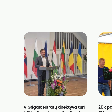
V.Grigas: Nitratų direktyva turi
ŽŪR p