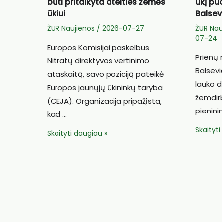
būti pritaikyta ateities žemės
ūkį pu
ūkiui
Balsev
ŽUR Naujienos
/
2026-07-27
ŽUR Nau
07-24
Europos Komisijai paskelbus
Prienų 
Nitratų direktyvos vertinimo
Balsevi
ataskaitą, savo poziciją pateikė
lauko d
Europos jaunųjų ūkininkų taryba
žemdirb
(CEJA). Organizacija pripažįsta,
pienini
kad …
ŽŪR
Skaityt
V.Grigas:
Skaityti daugiau »
padėka
Nitratų
–
direktyva
pažang
turi
pieno
būti
ūkį
pritaikyta
puoselė
ateities
Balsevi