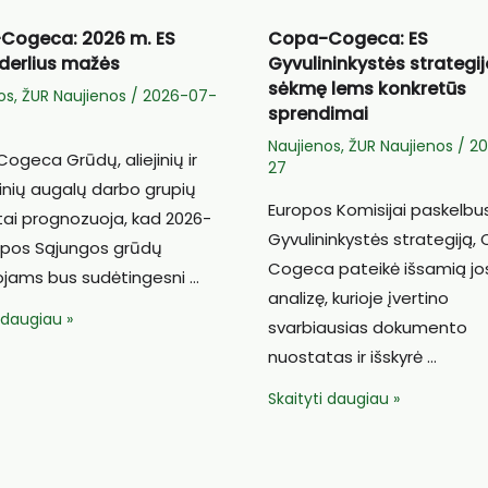
Cogeca: 2026 m. ES
Copa-Cogeca: ES
derlius mažės
Gyvulininkystės strategi
sėkmę lems konkretūs
os
,
ŽUR Naujienos
/
2026-07-
sprendimai
Naujienos
,
ŽUR Naujienos
/
2
geca Grūdų, aliejinių ir
27
inių augalų darbo grupių
Europos Komisijai paskelbu
tai prognozuoja, kad 2026-
Gyvulininkystės strategiją,
ropos Sąjungos grūdų
Cogeca pateikė išsamią jo
ojams bus sudėtingesni …
analizę, kurioje įvertino
i daugiau »
svarbiausias dokumento
:
nuostatas ir išskyrė …
Copa-
Skaityti daugiau »
Cogeca:
ES
Gyvulininkystės