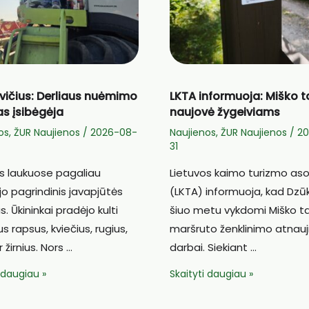
evičius: Derliaus nuėmimo
LKTA informuoja: Miško t
s įsibėgėja
naujovė žygeiviams
os
,
ŽUR Naujienos
/
2026-08-
Naujienos
,
ŽUR Naujienos
/
2
31
os laukuose pagaliau
Lietuvos kaimo turizmo aso
jo pagrindinis javapjūtės
(LKTA) informuoja, kad Dzūk
. Ūkininkai pradėjo kulti
šiuo metu vykdomi Miško t
us rapsus, kviečius, rugius,
maršruto ženklinimo atnau
r žirnius. Nors …
darbai. Siekiant …
LKTA
i daugiau »
Skaityti daugiau »
us:
informuoja:
s
Miško