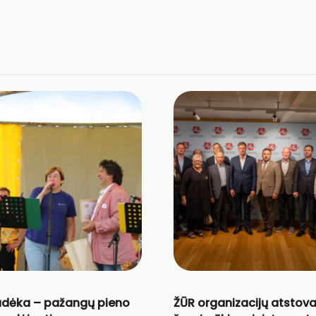
adėka – pažangų pieno
ŽŪR organizacijų atstova