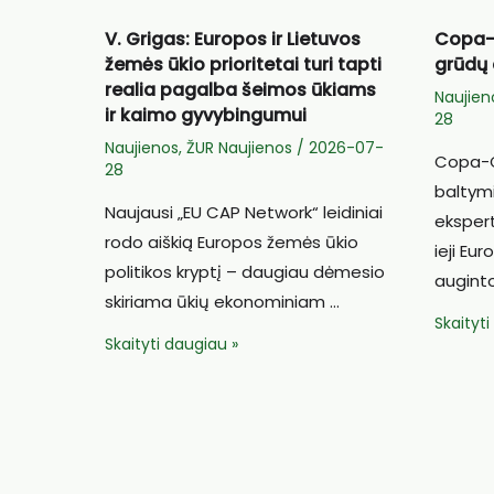
V. Grigas: Europos ir Lietuvos
Copa-
žemės ūkio prioritetai turi tapti
grūdų 
realia pagalba šeimos ūkiams
Naujien
ir kaimo gyvybingumui
28
Naujienos
,
ŽUR Naujienos
/
2026-07-
Copa-Co
28
baltym
Naujausi „EU CAP Network“ leidiniai
eksper
rodo aiškią Europos žemės ūkio
ieji Eu
politikos kryptį – daugiau dėmesio
augint
skiriama ūkių ekonominiam …
Copa-
Skaityt
V.
Skaityti daugiau »
Cogeca
Grigas:
2026
Europos
m.
ir
ES
Lietuvos
grūdų
žemės
derlius