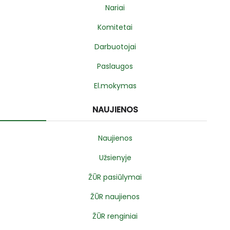
Nariai
Komitetai
Darbuotojai
Paslaugos
El.mokymas
NAUJIENOS
Naujienos
Užsienyje
ŽŪR pasiūlymai
ŽŪR naujienos
ŽŪR renginiai