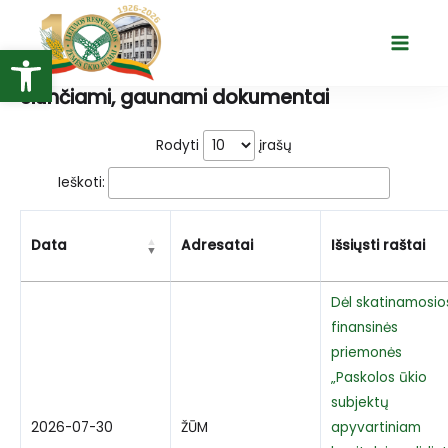
Pereiti
prie
Open toolbar
Main
turinio
Menu
Siunčiami, gaunami dokumentai
Rodyti
įrašų
Ieškoti:
Data
Adresatai
Išsiųsti raštai
Dėl skatinamosio
finansinės
priemonės
„Paskolos ūkio
subjektų
2026-07-30
ŽŪM
apyvartiniam