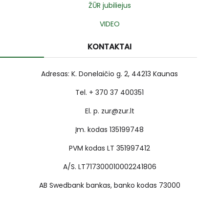
ŽŪR jubiliejus
VIDEO
KONTAKTAI
Adresas: K. Donelaičio g. 2, 44213 Kaunas
Tel. + 370 37 400351
El. p. zur@zur.lt
Įm. kodas 135199748
PVM kodas LT 351997412
A/S. LT717300010002241806
AB Swedbank bankas, banko kodas 73000