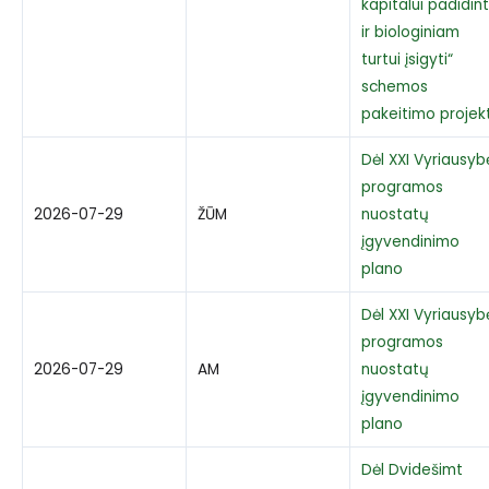
kapitalui padidint
ir biologiniam
turtui įsigyti“
schemos
pakeitimo projek
Dėl XXI Vyriausyb
programos
2026-07-29
ŽŪM
nuostatų
įgyvendinimo
plano
Dėl XXI Vyriausyb
programos
2026-07-29
AM
nuostatų
įgyvendinimo
plano
Dėl Dvidešimt