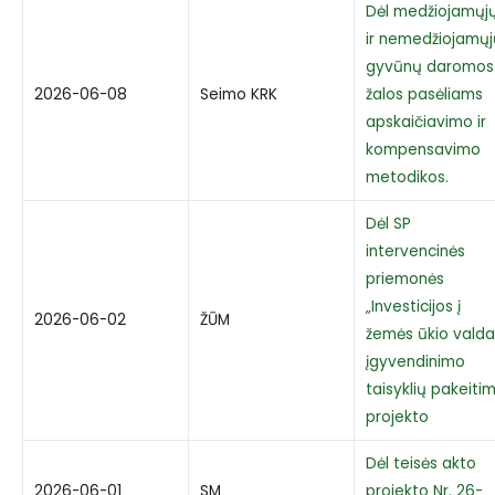
Dėl medžiojamųj
ir nemedžiojamųj
gyvūnų daromos
2026-06-08
Seimo KRK
žalos pasėliams
apskaičiavimo ir
kompensavimo
metodikos.
Dėl SP
intervencinės
priemonės
„Investicijos į
2026-06-02
ŽŪM
žemės ūkio valda
įgyvendinimo
taisyklių pakeiti
projekto
Dėl teisės akto
2026-06-01
SM
projekto Nr. 26-