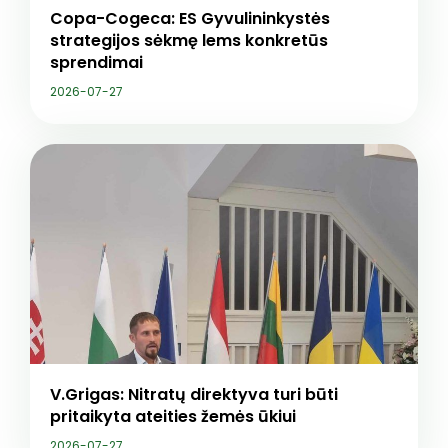
Copa-Cogeca: ES Gyvulininkystės
strategijos sėkmę lems konkretūs
sprendimai
2026-07-27
V.Grigas: Nitratų direktyva turi būti
pritaikyta ateities žemės ūkiui
2026-07-27