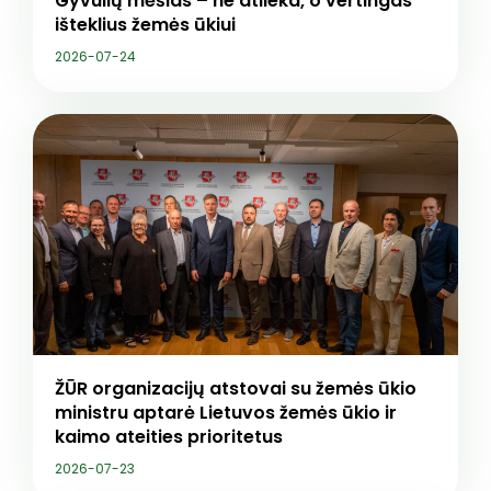
Gyvulių mėšlas – ne atlieka, o vertingas
išteklius žemės ūkiui
2026-07-24
ŽŪR organizacijų atstovai su žemės ūkio
ministru aptarė Lietuvos žemės ūkio ir
kaimo ateities prioritetus
2026-07-23