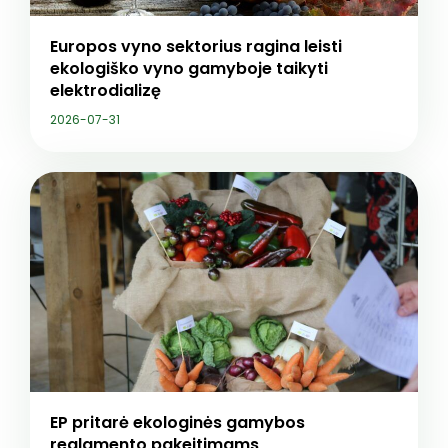
Europos vyno sektorius ragina leisti
ekologiško vyno gamyboje taikyti
elektrodializę
2026-07-31
EP pritarė ekologinės gamybos
reglamento pakeitimams