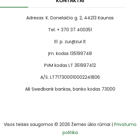
KONTAKTAI
Adresas: K. Donelaičio g. 2, 44213 Kaunas
Tel. + 370 37 400351
El. p. zur@zur.lt
Įm. kodas 135199748
PVM kodas LT 351997412
A/S. LT717300010002241806
AB Swedbank bankas, banko kodas 73000
Visos teisės saugomos © 2026 Žemės ūkio rūmai |
Privatumo
politika