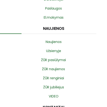
Paslaugos
El.mokymas
NAUJIENOS
Naujienos
Užsienyje
ŽŪR pasiūlymai
ŽŪR naujienos
ŽŪR renginiai
ŽŪR jubiliejus
VIDEO