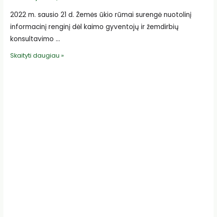
2022 m. sausio 21 d. Žemės ūkio rūmai surengė nuotolinį
informacinį renginį dėl kaimo gyventojų ir žemdirbių
konsultavimo …
Informacinis
Skaityti daugiau »
renginys
dėl
kaimo
gyventojų
ir
žemdirbių
konsultavimo
ir
informavimo
tinklo
sukūrimo