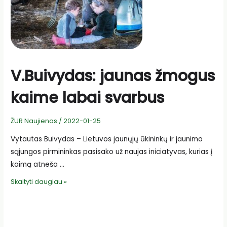
V.Buivydas: jaunas žmogus
kaime labai svarbus
ŽUR Naujienos
/
2022-01-25
Vytautas Buivydas – Lietuvos jaunųjų ūkininkų ir jaunimo
sąjungos pirmininkas pasisako už naujas iniciatyvas, kurias į
kaimą atneša …
V.Buivydas:
Skaityti daugiau »
jaunas
žmogus
kaime