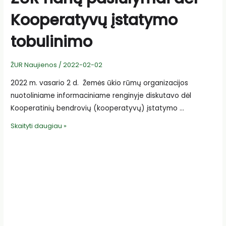
Kooperatyvų įstatymo
tobulinimo
ŽUR Naujienos
/
2022-02-02
2022 m. vasario 2 d. Žemės ūkio rūmų organizacijos
nuotoliniame informaciniame renginyje diskutavo dėl
Kooperatinių bendrovių (kooperatyvų) įstatymo …
ŽŪR
Skaityti daugiau »
narių
pasiūlymai
dėl
Kooperatyvų
įstatymo
tobulinimo