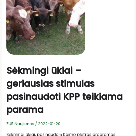
pagrindinės
išmokų
sumos
ribojimą
Sėkmingi ūkiai –
geriausias stimulas
pasinaudoti KPP teikiama
parama
ŽUR Naujienos
/
2022-01-20
Sėkmingi ūkiai, pasinaudoję Kaimo plėtros programos