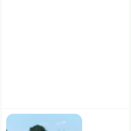
išmokos
sumos
ribojimo