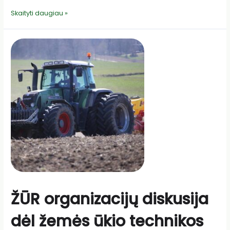
ŽŪR
Skaityti daugiau »
narių
diskusija
dėl
lengvatinių
paskolų
ir
garantijų
teikimo
nukentėjusiems
nuo
COVID-
19
ŽŪR organizacijų diskusija
dėl žemės ūkio technikos