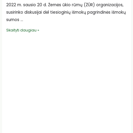
2022 m. sausio 20 d. Žemės ūkio rūmų (ŽŪR) organizacijos,
susirinko diskusijai dėl tiesioginių išmokų pagrindinės išmokų
sumos …
ŽŪR
Skaityti daugiau »
organizacijų
diskusija
dėl
tiesioginių
išmokų
pagrindinės
išmokų
sumos
ribojimo