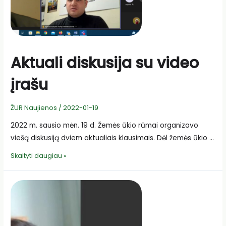
pakeitimų
Aktuali diskusija su video
įrašu
ŽUR Naujienos
/
2022-01-19
2022 m. sausio mėn. 19 d. Žemės ūkio rūmai organizavo
viešą diskusiją dviem aktualiais klausimais. Dėl žemės ūkio …
Aktuali
Skaityti daugiau »
diskusija
su
video
įrašu