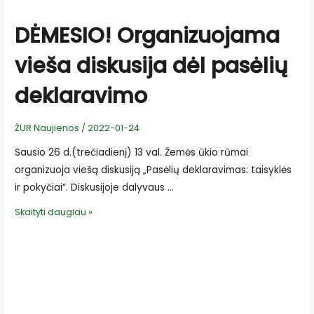
DĖMESIO! Organizuojama
vieša diskusija dėl pasėlių
deklaravimo
ŽUR Naujienos
/
2022-01-24
Sausio 26 d.(trečiadienį) 13 val. Žemės ūkio rūmai
organizuoja viešą diskusiją „Pasėlių deklaravimas: taisyklės
ir pokyčiai“. Diskusijoje dalyvaus …
DĖMESIO!
Skaityti daugiau »
Organizuojama
vieša
diskusija
dėl
pasėlių
deklaravimo