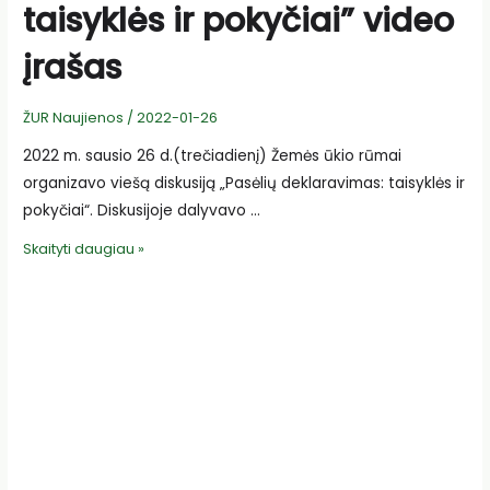
taisyklės ir pokyčiai” video
įrašas
ŽUR Naujienos
/
2022-01-26
2022 m. sausio 26 d.(trečiadienį) Žemės ūkio rūmai
organizavo viešą diskusiją „Pasėlių deklaravimas: taisyklės ir
pokyčiai“. Diskusijoje dalyvavo …
Įvykusios
Skaityti daugiau »
diskusijos
„Pasėlių
deklaravimas:
taisyklės
ir
pokyčiai”
video
įrašas