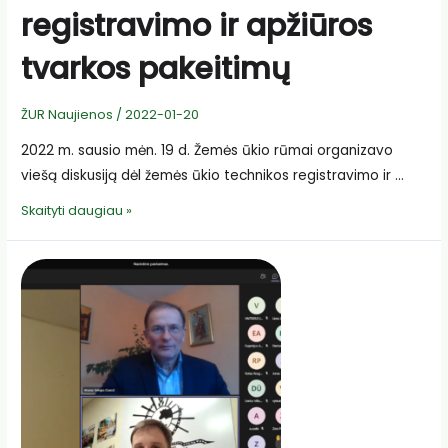
registravimo ir apžiūros
tvarkos pakeitimų
ŽUR Naujienos
/
2022-01-20
2022 m. sausio mėn. 19 d. Žemės ūkio rūmai organizavo
viešą diskusiją dėl žemės ūkio technikos registravimo ir …
ŽŪR
Skaityti daugiau »
organizacijų
diskusija
dėl
žemės
ūkio
technikos
registravimo
ir
apžiūros
tvarkos