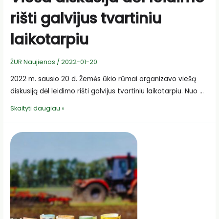
rišti galvijus tvartiniu
laikotarpiu
ŽUR Naujienos
/
2022-01-20
2022 m. sausio 20 d. Žemės ūkio rūmai organizavo viešą
diskusiją dėl leidimo rišti galvijus tvartiniu laikotarpiu. Nuo …
Vieša
Skaityti daugiau »
diskusija
dėl
leidimo
rišti
galvijus
tvartiniu
laikotarpiu