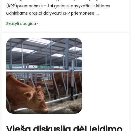
(KPP)priemonėmis – tai geriausi pavyzdžiai ir kitiems
ūkininkams drąsiai dalyvauti KPP priemonėse. …
Sėkmingi
Skaityti daugiau »
ūkiai
–
geriausias
stimulas
pasinaudoti
KPP
teikiama
parama
Vieša diskusija dėl leidimo