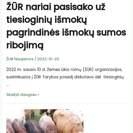
ŽŪR nariai pasisako už
tiesioginių išmokų
pagrindinės išmokų sumos
ribojimą
ŽUR Naujienos
/
2022-01-20
2022 m. sausio 10 d. Žemės ūkio rūmų (ŽŪR) organizacijos,
susirinkusios į ŽŪR Tarybos posėdį diskutavo dėl tiesioginių
…
ŽŪR
Skaityti daugiau »
nariai
pasisako
už
tiesioginių
išmokų