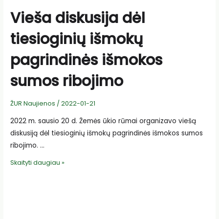
Vieša diskusija dėl
tiesioginių išmokų
pagrindinės išmokos
sumos ribojimo
ŽUR Naujienos
/
2022-01-21
2022 m. sausio 20 d. Žemės ūkio rūmai organizavo viešą
diskusiją dėl tiesioginių išmokų pagrindinės išmokos sumos
ribojimo. …
Vieša
Skaityti daugiau »
diskusija
dėl
tiesioginių
išmokų
pagrindinės