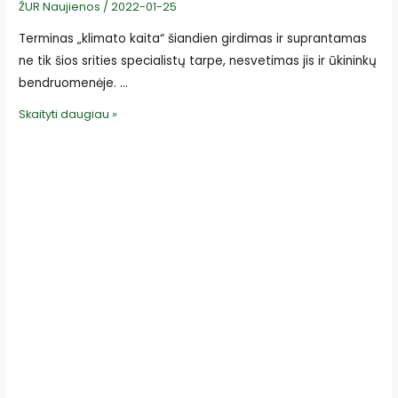
ŽUR Naujienos
/
2022-01-25
Terminas „klimato kaita“ šiandien girdimas ir suprantamas
ne tik šios srities specialistų tarpe, nesvetimas jis ir ūkininkų
bendruomenėje. …
Tarptautinis
Skaityti daugiau »
bendradarbiavimas
siekiant
klimato
kaitos
priemonių
įgyvendinimo