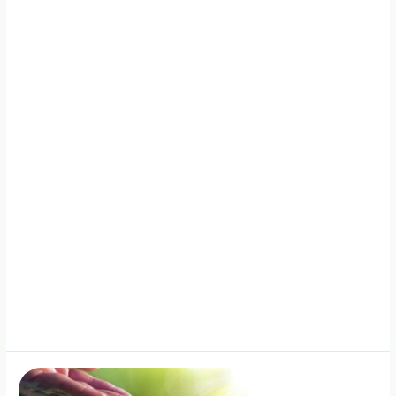
labai
svarbus