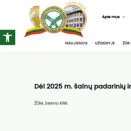
Pereiti
prie
Apie mus
turinio
Open toolbar
NAUJIENOS
UŽSIENYJE
ŽŪR
Dėl 2025 m. šalnų padarinių i
ŽŪM, Seimo KRK