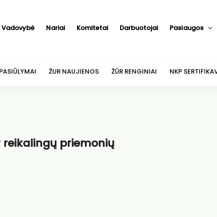
Vadovybė
Nariai
Komitetai
Darbuotojai
Paslaugos
 PASIŪLYMAI
ŽUR NAUJIENOS
ŽŪR RENGINIAI
NKP SERTIFIKA
r reikalingų priemonių