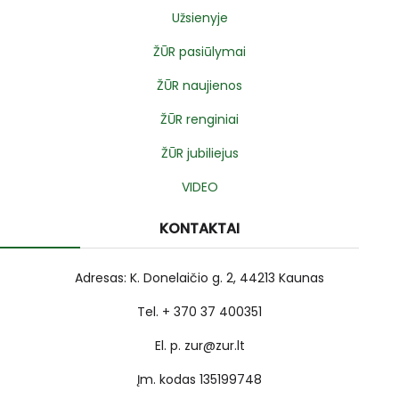
Užsienyje
ŽŪR pasiūlymai
ŽŪR naujienos
ŽŪR renginiai
ŽŪR jubiliejus
VIDEO
KONTAKTAI
Adresas: K. Donelaičio g. 2, 44213 Kaunas
Tel. + 370 37 400351
El. p. zur@zur.lt
Įm. kodas 135199748