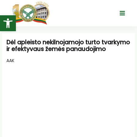
Pereiti
prie
Open toolbar
Main
turinio
Menu
Dėl apleisto nekilnojamojo turto tvarkymo
ir efektyvaus žemės panaudojimo
AAK