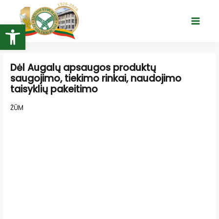
Pereiti
prie
Open toolbar
Main
turinio
Menu
Dėl Augalų apsaugos produktų
saugojimo, tiekimo rinkai, naudojimo
taisyklių pakeitimo
ŽŪM