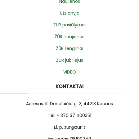
Naujienos
Užsienyje
ŽŪR pasiūlymai
ŽŪR naujienos
ŽŪR renginiai
ŽŪR jubiliejus
VIDEO
KONTAKTAI
Adresas: K. Donelaičio g. 2, 44213 Kaunas
Tel. + 370 37 400351
El. p. zur@zur.lt
Įm. kodas 135199748