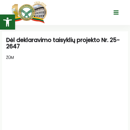
Pereiti
prie
Open toolbar
Main
turinio
Menu
Dėl deklaravimo taisyklių projekto Nr. 25-
2647
ŽŪM