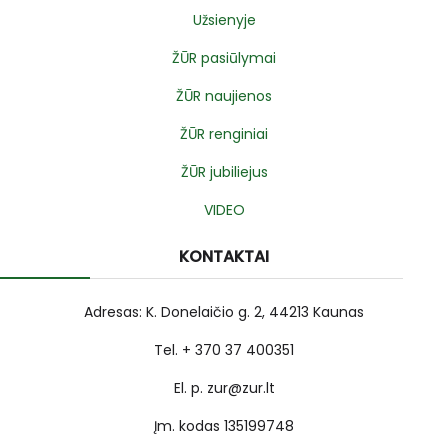
Užsienyje
ŽŪR pasiūlymai
ŽŪR naujienos
ŽŪR renginiai
ŽŪR jubiliejus
VIDEO
KONTAKTAI
Adresas: K. Donelaičio g. 2, 44213 Kaunas
Tel. + 370 37 400351
El. p. zur@zur.lt
Įm. kodas 135199748