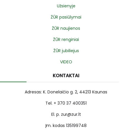
Užsienyje
ŽŪR pasiūlymai
ŽŪR naujienos
ŽŪR renginiai
ŽŪR jubiliejus
VIDEO
KONTAKTAI
Adresas: K. Donelaičio g. 2, 44213 Kaunas
Tel. + 370 37 400351
El. p. zur@zur.lt
Įm. kodas 135199748