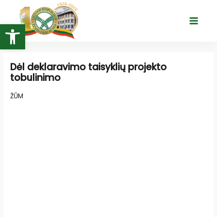
Pereiti
prie
Open toolbar
Main
turinio
Menu
Dėl deklaravimo taisyklių projekto
tobulinimo
ŽŪM