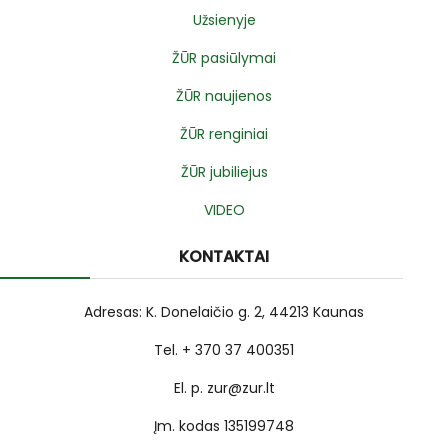
Užsienyje
ŽŪR pasiūlymai
ŽŪR naujienos
ŽŪR renginiai
ŽŪR jubiliejus
VIDEO
KONTAKTAI
Adresas: K. Donelaičio g. 2, 44213 Kaunas
Tel. + 370 37 400351
El. p. zur@zur.lt
Įm. kodas 135199748