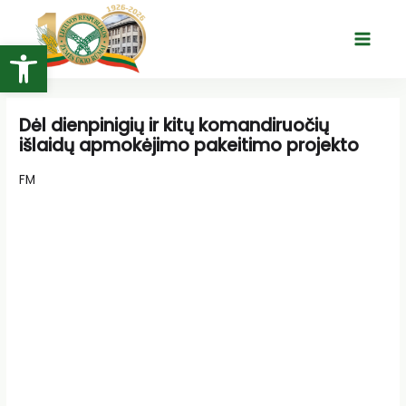
Pereiti
prie
Open toolbar
Main
turinio
Menu
Dėl dienpinigių ir kitų komandiruočių
išlaidų apmokėjimo pakeitimo projekto
FM