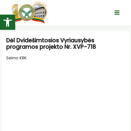
Pereiti
prie
Open toolbar
Main
turinio
Menu
Dėl Dvidešimtosios Vyriausybės
programos projekto Nr. XVP-718
Seimo KRK