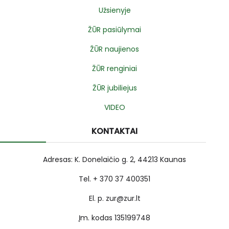
Užsienyje
ŽŪR pasiūlymai
ŽŪR naujienos
ŽŪR renginiai
ŽŪR jubiliejus
VIDEO
KONTAKTAI
Adresas: K. Donelaičio g. 2, 44213 Kaunas
Tel. + 370 37 400351
El. p. zur@zur.lt
Įm. kodas 135199748