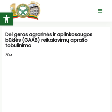
Pereiti
prie
Open toolbar
Main
turinio
Menu
Dėl geros agrarinės ir aplinkosaugos
būklės (GAAB) reikalavimų aprašo
tobulinimo
ŽŪM