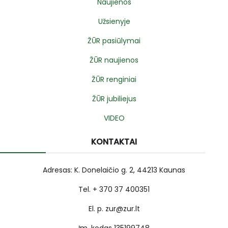
Naujienos
Užsienyje
ŽŪR pasiūlymai
ŽŪR naujienos
ŽŪR renginiai
ŽŪR jubiliejus
VIDEO
KONTAKTAI
Adresas: K. Donelaičio g. 2, 44213 Kaunas
Tel. + 370 37 400351
El. p. zur@zur.lt
Įm. kodas 135199748