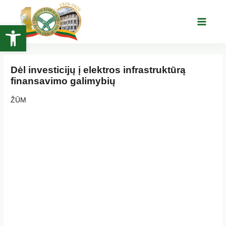
Pereiti
prie
Open toolbar
Main
turinio
Menu
Dėl investicijų į elektros infrastruktūrą
finansavimo galimybių
ŽŪM