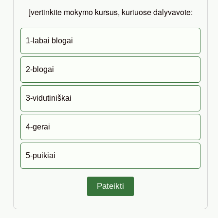
Įvertinkite mokymo kursus, kuriuose dalyvavote:
1-labai blogai
2-blogai
3-vidutiniškai
4-gerai
5-puikiai