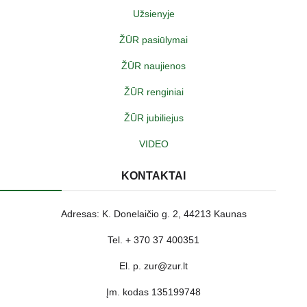
Užsienyje
ŽŪR pasiūlymai
ŽŪR naujienos
ŽŪR renginiai
ŽŪR jubiliejus
VIDEO
KONTAKTAI
Adresas: K. Donelaičio g. 2, 44213 Kaunas
Tel. + 370 37 400351
El. p. zur@zur.lt
Įm. kodas 135199748