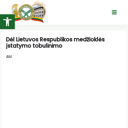
Pereiti
prie
Open toolbar
Main
turinio
Menu
Dėl Lietuvos Respublikos medžioklės
įstatymo tobulinimo
AM