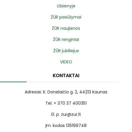
Užsienyje
ŽŪR pasiūlymai
ŽŪR naujienos
ŽŪR renginiai
ŽŪR jubiliejus
VIDEO
KONTAKTAI
Adresas: K. Donelaičio g. 2, 44213 Kaunas
Tel. + 370 37 400351
El. p. zur@zur.lt
Įm. kodas 135199748