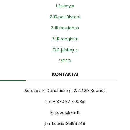
Užsienyje
ŽŪR pasiūlymai
ŽŪR naujienos
ŽŪR renginiai
ŽŪR jubiliejus
VIDEO
KONTAKTAI
Adresas: K. Donelaičio g. 2, 44213 Kaunas
Tel. + 370 37 400351
El. p. zur@zur.lt
Įm. kodas 135199748