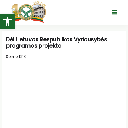
Pereiti
prie
Open toolbar
Main
turinio
Menu
Dėl Lietuvos Respublikos Vyriausybės
programos projekto
Seimo KRK