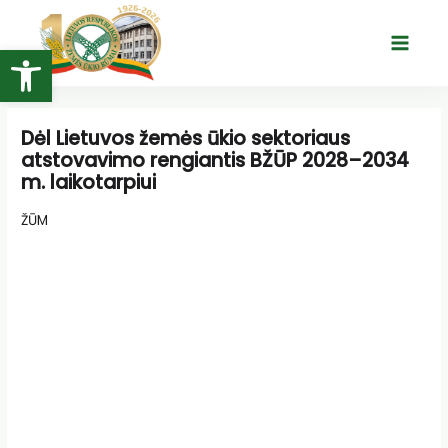
Pereiti
prie
Open toolbar
Main
turinio
Menu
Dėl Lietuvos žemės ūkio sektoriaus
atstovavimo rengiantis BŽŪP 2028–2034
m. laikotarpiui
ŽŪM