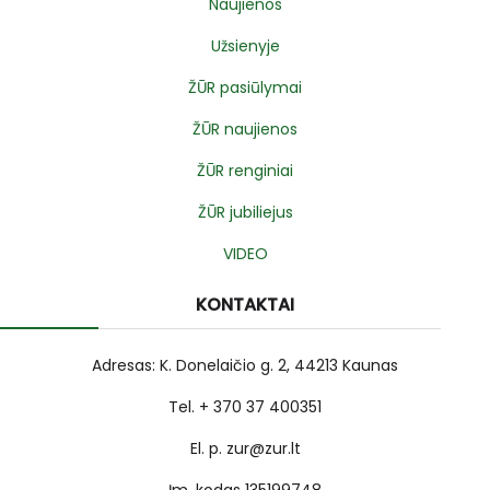
Naujienos
Užsienyje
ŽŪR pasiūlymai
ŽŪR naujienos
ŽŪR renginiai
ŽŪR jubiliejus
VIDEO
KONTAKTAI
Adresas: K. Donelaičio g. 2, 44213 Kaunas
Tel. + 370 37 400351
El. p. zur@zur.lt
Įm. kodas 135199748