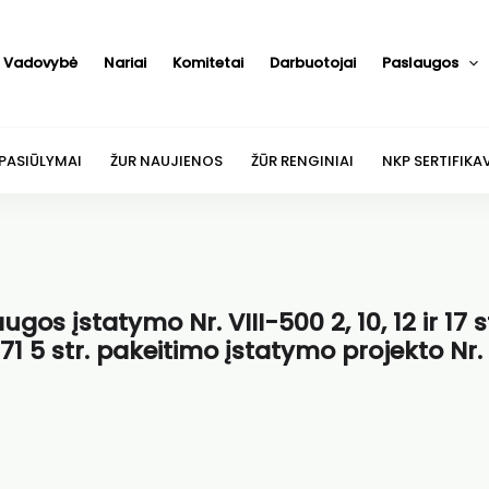
Vadovybė
Nariai
Komitetai
Darbuotojai
Paslaugos
 PASIŪLYMAI
ŽUR NAUJIENOS
ŽŪR RENGINIAI
NKP SERTIFIKA
os įstatymo Nr. VIII-500 2, 10, 12 ir 17 st
71 5 str. pakeitimo įstatymo projekto Nr.