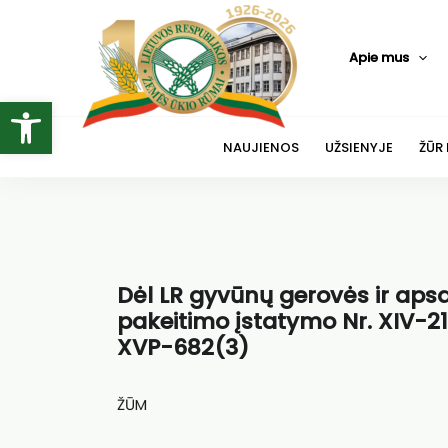
Pereiti
prie
Apie mus
turinio
Open toolbar
NAUJIENOS
UŽSIENYJE
ŽŪR
Dėl LR gyvūnų gerovės ir apsaug
pakeitimo įstatymo Nr. XIV-21
XVP-682(3)
ŽŪM