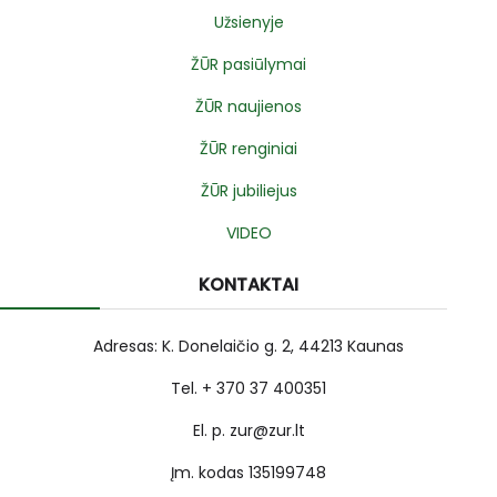
Užsienyje
ŽŪR pasiūlymai
ŽŪR naujienos
ŽŪR renginiai
ŽŪR jubiliejus
VIDEO
KONTAKTAI
Adresas: K. Donelaičio g. 2, 44213 Kaunas
Tel. + 370 37 400351
El. p. zur@zur.lt
Įm. kodas 135199748