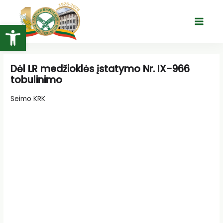
Pereiti
prie
Open toolbar
Main
turinio
Menu
Dėl LR medžioklės įstatymo Nr. IX-966
tobulinimo
Seimo KRK