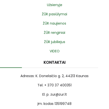
Užsienyje
ŽŪR pasiūlymai
ŽŪR naujienos
ŽŪR renginiai
ŽŪR jubiliejus
VIDEO
KONTAKTAI
Adresas: K. Donelaičio g. 2, 44213 Kaunas
Tel. + 370 37 400351
El. p. zur@zur.lt
Įm. kodas 135199748