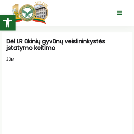
Pereiti
prie
Open toolbar
Main
turinio
Menu
Dėl LR ūkinių gyvūnų veislininkystės
įstatymo keitimo
ŽŪM