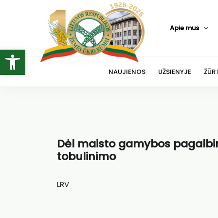
Pereiti
prie
Apie mus
turinio
Open toolbar
NAUJIENOS
UŽSIENYJE
ŽŪR
Dėl maisto gamybos pagalbini
tobulinimo
LRV