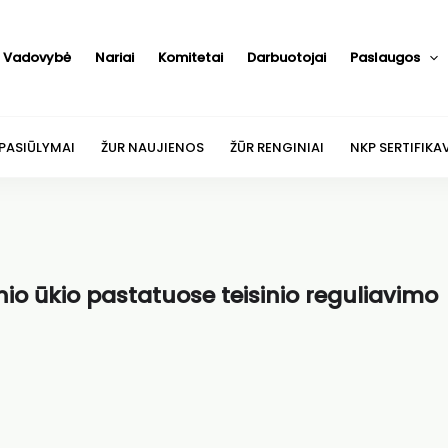
Vadovybė
Nariai
Komitetai
Darbuotojai
Paslaugos
 PASIŪLYMAI
ŽUR NAUJIENOS
ŽŪR RENGINIAI
NKP SERTIFIKA
o ūkio pastatuose teisinio reguliavimo