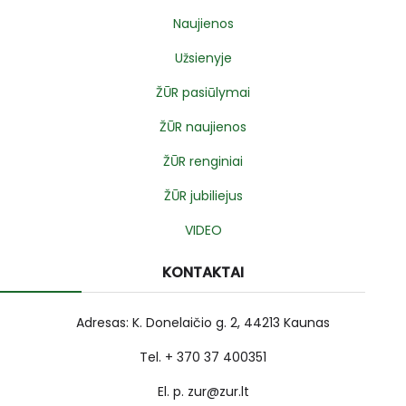
Naujienos
Užsienyje
ŽŪR pasiūlymai
ŽŪR naujienos
ŽŪR renginiai
ŽŪR jubiliejus
VIDEO
KONTAKTAI
Adresas: K. Donelaičio g. 2, 44213 Kaunas
Tel. + 370 37 400351
El. p. zur@zur.lt