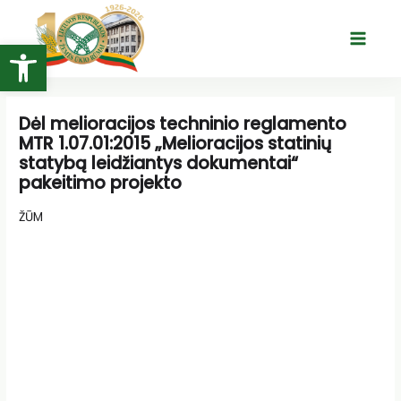
Pereiti
prie
Open toolbar
Main
turinio
Menu
Dėl melioracijos techninio reglamento
MTR 1.07.01:2015 „Melioracijos statinių
statybą leidžiantys dokumentai“
pakeitimo projekto
ŽŪM