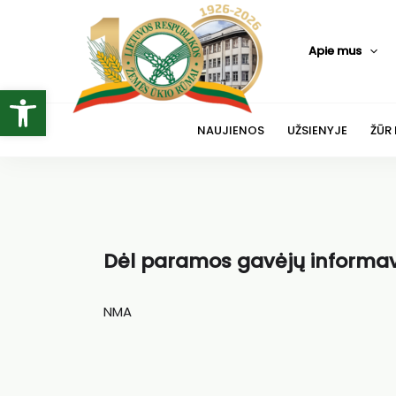
Pereiti
prie
Apie mus
turinio
Open toolbar
NAUJIENOS
UŽSIENYJE
ŽŪR
Dėl paramos gavėjų informav
NMA