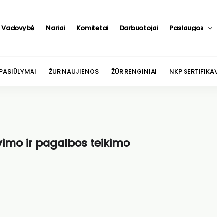
Vadovybė
Nariai
Komitetai
Darbuotojai
Paslaugos
 PASIŪLYMAI
ŽUR NAUJIENOS
ŽŪR RENGINIAI
NKP SERTIFIKA
imo ir pagalbos teikimo