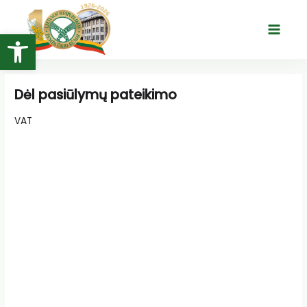
Pereiti
prie
Open toolbar
Main
turinio
Menu
Dėl pasiūlymų pateikimo
VAT