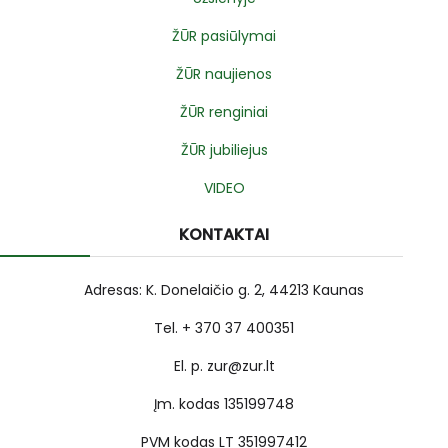
ŽŪR pasiūlymai
ŽŪR naujienos
ŽŪR renginiai
ŽŪR jubiliejus
VIDEO
KONTAKTAI
Adresas: K. Donelaičio g. 2, 44213 Kaunas
Tel. + 370 37 400351
El. p. zur@zur.lt
Įm. kodas 135199748
PVM kodas LT 351997412