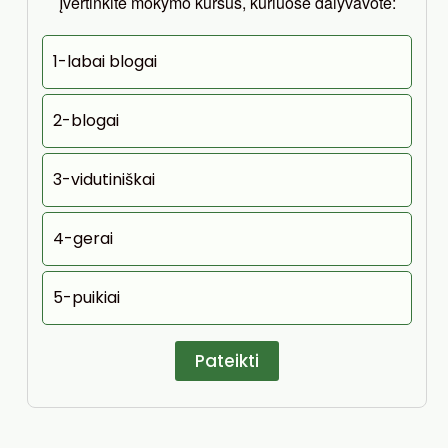
Įvertinkite mokymo kursus, kuriuose dalyvavote:
1-labai blogai
2-blogai
3-vidutiniškai
4-gerai
5-puikiai