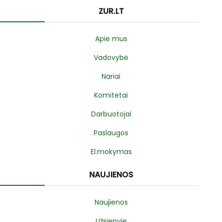
ZUR.LT
Apie mus
Vadovybė
Nariai
Komitetai
Darbuotojai
Paslaugos
El.mokymas
NAUJIENOS
Naujienos
Užsienyje