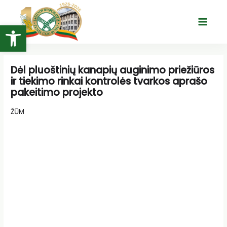
Pereiti
prie
Open toolbar
Main
turinio
Menu
Dėl pluoštinių kanapių auginimo priežiūros
ir tiekimo rinkai kontrolės tvarkos aprašo
pakeitimo projekto
ŽŪM