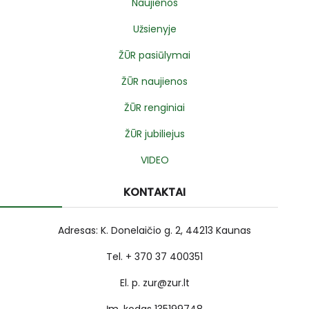
Naujienos
Užsienyje
ŽŪR pasiūlymai
ŽŪR naujienos
ŽŪR renginiai
ŽŪR jubiliejus
VIDEO
KONTAKTAI
Adresas: K. Donelaičio g. 2, 44213 Kaunas
Tel. + 370 37 400351
El. p. zur@zur.lt
Įm. kodas 135199748