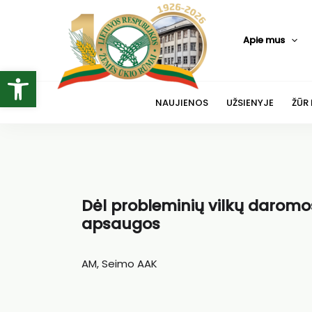
Pereiti
prie
Apie mus
turinio
Open toolbar
NAUJIENOS
UŽSIENYJE
ŽŪR
Dėl probleminių vilkų daromos
apsaugos
AM, Seimo AAK