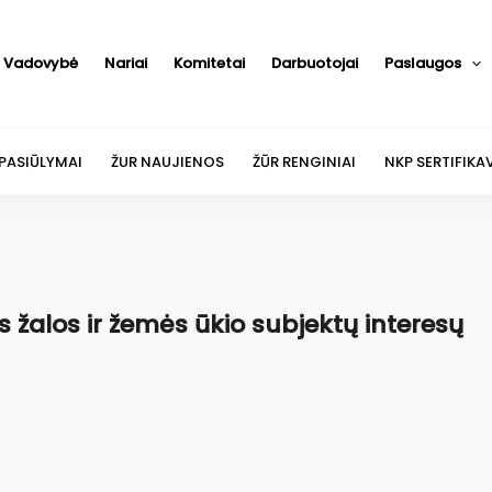
Vadovybė
Nariai
Komitetai
Darbuotojai
Paslaugos
 PASIŪLYMAI
ŽUR NAUJIENOS
ŽŪR RENGINIAI
NKP SERTIFIKA
 žalos ir žemės ūkio subjektų interesų