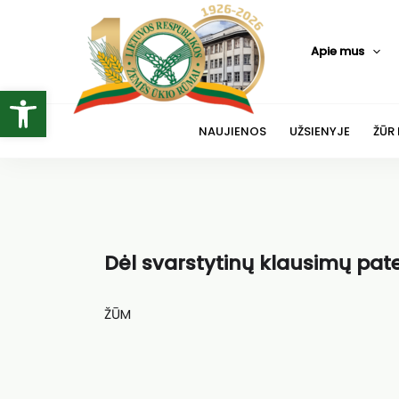
Pereiti
prie
Apie mus
turinio
Open toolbar
NAUJIENOS
UŽSIENYJE
ŽŪR
Dėl svarstytinų klausimų pat
ŽŪM