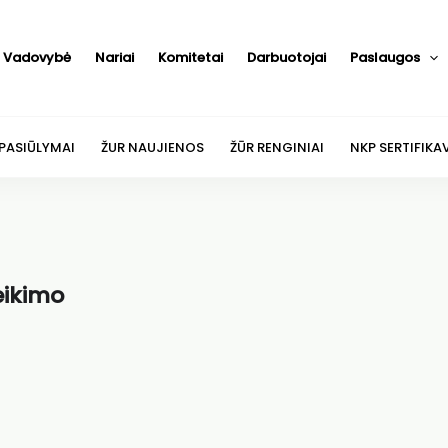
Vadovybė
Nariai
Komitetai
Darbuotojai
Paslaugos
 PASIŪLYMAI
ŽUR NAUJIENOS
ŽŪR RENGINIAI
NKP SERTIFIKA
eikimo