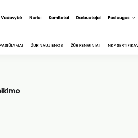
Vadovybė
Nariai
Komitetai
Darbuotojai
Paslaugos
 PASIŪLYMAI
ŽUR NAUJIENOS
ŽŪR RENGINIAI
NKP SERTIFIKA
eikimo