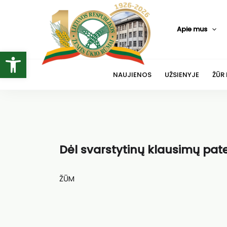
Pereiti
prie
Apie mus
turinio
Open toolbar
NAUJIENOS
UŽSIENYJE
ŽŪR
Dėl svarstytinų klausimų pat
ŽŪM