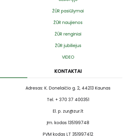
ŽŪR pasiūlymai
ŽŪR naujienos
ŽŪR renginiai
ŽŪR jubiliejus
VIDEO
KONTAKTAI
Adresas: K. Donelaičio g. 2, 44213 Kaunas
Tel. + 370 37 400351
El. p. zur@zur.lt
Įm. kodas 135199748
PVM kodas LT 351997412