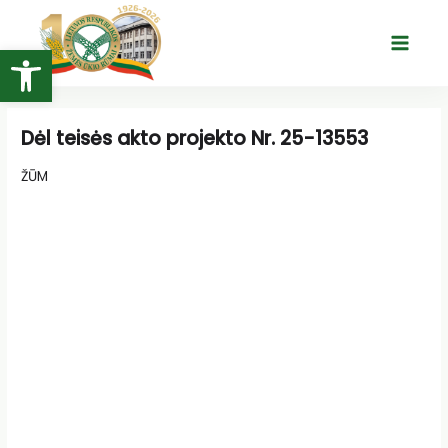
Pereiti
prie
Open toolbar
Main
turinio
Menu
Dėl teisės akto projekto Nr. 25-13553
ŽŪM