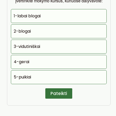
Įvertinkite mokymo kursus, kuriuose dalyvavote:
1-labai blogai
2-blogai
3-vidutiniškai
4-gerai
5-puikiai