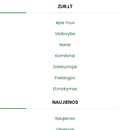
ZUR.LT
Apie mus
Vadovybė
Nariai
Komitetai
Darbuotojai
Paslaugos
El.mokymas
NAUJIENOS
Naujienos
Užsienyje