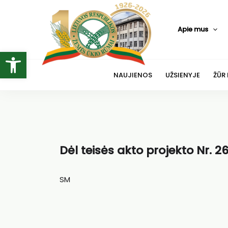
Pereiti
prie
Apie mus
turinio
Open toolbar
NAUJIENOS
UŽSIENYJE
ŽŪR
Dėl teisės akto projekto Nr. 2
SM