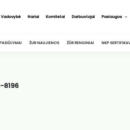
Vadovybė
Nariai
Komitetai
Darbuotojai
Paslaugos
 PASIŪLYMAI
ŽUR NAUJIENOS
ŽŪR RENGINIAI
NKP SERTIFIKA
6-8196