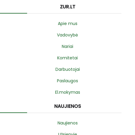
ZUR.LT
Apie mus
Vadovybė
Nariai
Komitetai
Darbuotojai
Paslaugos
El.mokymas
NAUJIENOS
Naujienos
Užsienyje