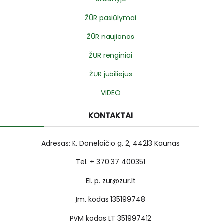
ŽŪR pasiūlymai
ŽŪR naujienos
ŽŪR renginiai
ŽŪR jubiliejus
VIDEO
KONTAKTAI
Adresas: K. Donelaičio g. 2, 44213 Kaunas
Tel. + 370 37 400351
El. p. zur@zur.lt
Įm. kodas 135199748
PVM kodas LT 351997412