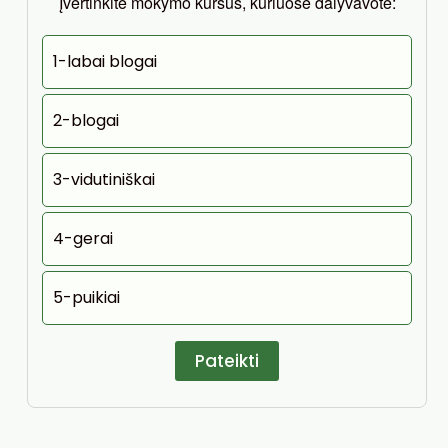
Įvertinkite mokymo kursus, kuriuose dalyvavote:
1-labai blogai
2-blogai
3-vidutiniškai
4-gerai
5-puikiai