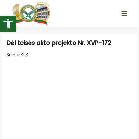
Pereiti
prie
Open toolbar
Main
turinio
Menu
Dėl teisės akto projekto Nr. XVP-172
Seimo KRK