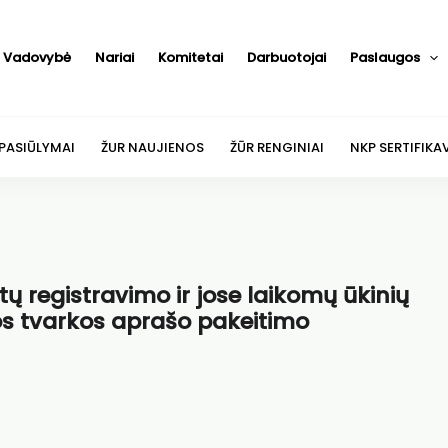
Vadovybė
Nariai
Komitetai
Darbuotojai
Paslaugos
 PASIŪLYMAI
ŽUR NAUJIENOS
ŽŪR RENGINIAI
NKP SERTIFIKA
tų registravimo ir jose laikomų ūkinių
os tvarkos aprašo pakeitimo