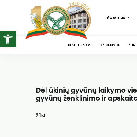
Pereiti
prie
Apie mus
turinio
Open toolbar
NAUJIENOS
UŽSIENYJE
ŽŪR
Dėl ūkinių gyvūnų laikymo vie
gyvūnų ženklinimo ir apskait
ŽŪM