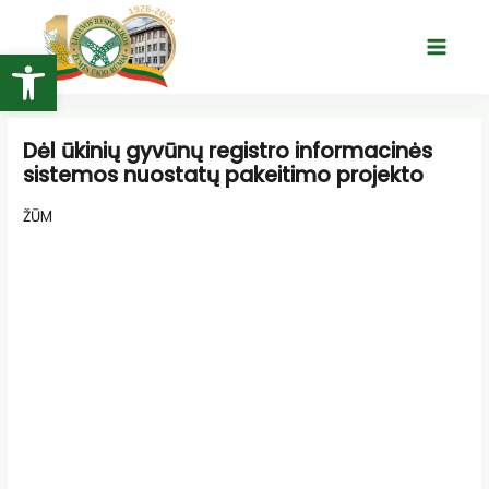
Pereiti
prie
Open toolbar
Main
turinio
Menu
Dėl ūkinių gyvūnų registro informacinės
sistemos nuostatų pakeitimo projekto
ŽŪM