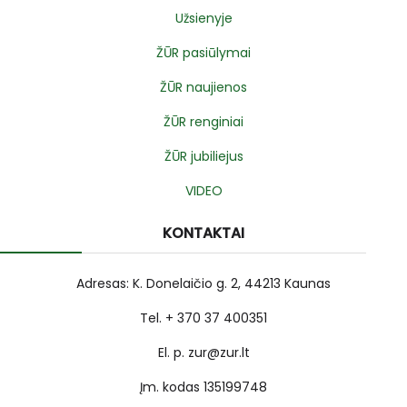
Užsienyje
ŽŪR pasiūlymai
ŽŪR naujienos
ŽŪR renginiai
ŽŪR jubiliejus
VIDEO
KONTAKTAI
Adresas: K. Donelaičio g. 2, 44213 Kaunas
Tel. + 370 37 400351
El. p. zur@zur.lt
Įm. kodas 135199748