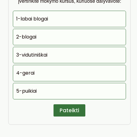
Įvertinkite mokymo kursus, kuriuose dalyvavote:
1-labai blogai
2-blogai
3-vidutiniškai
4-gerai
5-puikiai