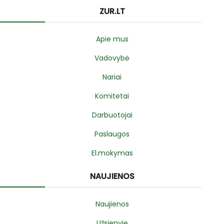
ZUR.LT
Apie mus
Vadovybė
Nariai
Komitetai
Darbuotojai
Paslaugos
El.mokymas
NAUJIENOS
Naujienos
Užsienyje