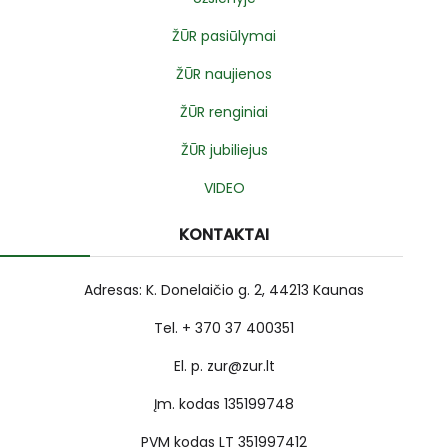
ŽŪR pasiūlymai
ŽŪR naujienos
ŽŪR renginiai
ŽŪR jubiliejus
VIDEO
KONTAKTAI
Adresas: K. Donelaičio g. 2, 44213 Kaunas
Tel. + 370 37 400351
El. p. zur@zur.lt
Įm. kodas 135199748
PVM kodas LT 351997412