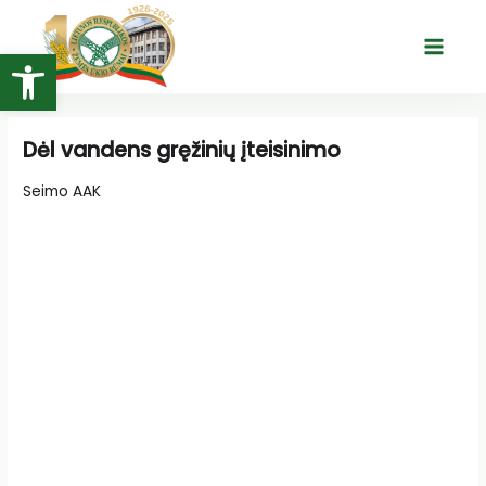
Pereiti
prie
Open toolbar
Main
turinio
Menu
Dėl vandens gręžinių įteisinimo
Seimo AAK