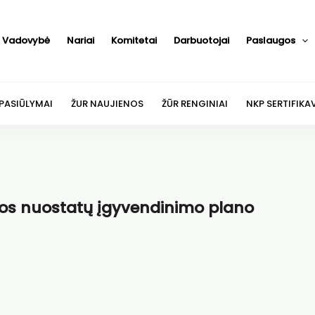
Vadovybė
Nariai
Komitetai
Darbuotojai
Paslaugos
 PASIŪLYMAI
ŽUR NAUJIENOS
ŽŪR RENGINIAI
NKP SERTIFIKA
os nuostatų įgyvendinimo plano