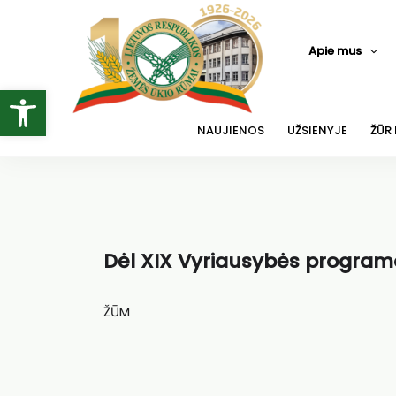
Pereiti
prie
Apie mus
turinio
Open toolbar
NAUJIENOS
UŽSIENYJE
ŽŪR
Dėl XIX Vyriausybės program
ŽŪM