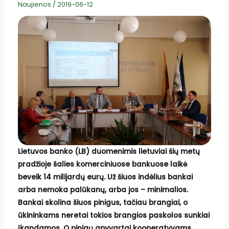
Naujienos
/
2019-06-12
Lietuvos banko (LB) duomenimis lietuviai šių metų
pradžioje šalies komerciniuose bankuose laikė
beveik 14 milijardų eurų. Už šiuos indėlius bankai
arba nemoka palūkanų, arba jos – minimalios.
Bankai skolina šiuos pinigus, tačiau brangiai, o
ūkininkams neretai tokios brangios paskolos sunkiai
įkandamos. O pinigų apyvartai kooperatyvams