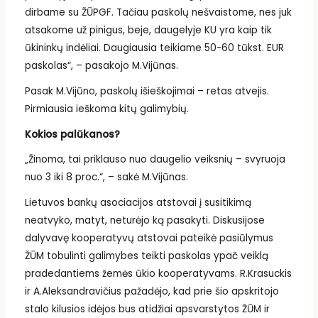
dirbame su ŽŪPGF. Tačiau paskolų nešvaistome, nes juk
atsakome už pinigus, beje, daugelyje KU yra kaip tik
ūkininkų indėliai. Daugiausia teikiame 50-60 tūkst. EUR
paskolas“, – pasakojo M.Vijūnas.
Pasak M.Vijūno, paskolų išieškojimai – retas atvejis.
Pirmiausia ieškoma kitų galimybių.
Kokios palūkanos?
„Žinoma, tai priklauso nuo daugelio veiksnių – svyruoja
nuo 3 iki 8 proc.“, – sakė M.Vijūnas.
Lietuvos bankų asociacijos atstovai į susitikimą
neatvyko, matyt, neturėjo ką pasakyti. Diskusijose
dalyvavę kooperatyvų atstovai pateikė pasiūlymus
ŽŪM tobulinti galimybes teikti paskolas ypač veiklą
pradedantiems žemės ūkio kooperatyvams. R.Krasuckis
ir A.Aleksandravičius pažadėjo, kad prie šio apskritojo
stalo kilusios idėjos bus atidžiai apsvarstytos ŽŪM ir