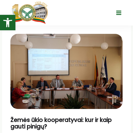
Pereiti
prie
Open toolbar
Main
turinio
Menu
Žemės ūkio kooperatyvai: kur ir kaip
gauti pinigų?