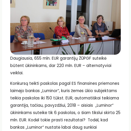
Daugiausia, 655 mln. EUR garantijų ŽŪPGF suteikė
būtent ūkininkams, dar 220 mln. EUR – alternatyviai
veiklai.
Konkursą teikti paskolas pagal ES finansines priemones
laimėjo bankas „Luminor“, kuris žemės ūkio subjektams
teikia paskolas iki 150 tūkst. EUR, automatiškai teikiama
garantija, tačiau, pavyzdžiui, 2018 – aisiais „Luminor“
ūkininkams suteikė tik 6 paskolas, o šiam tikslui skirta 25
mln. EUR. Kodėl tokie prasti rezultatai? Todėl, kad
bankas „Luminor“ nustatė labai daug sunkiai