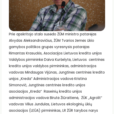
Prie apskritojo stalo susėdo ŽŪM ministro patarėjas
Alvydas Aleksandravičius, ŽŪM Tvarios žemės ūkio
gamybos politikos grupės vyresnysis patarėjas
Rimantas Krasuckis, Asociacijos Lietuvos kredito unijos
Valdybos pirmininkė Daiva Kuršelytė, Lietuvos centrinės
kredito unijos valdybos pirmininkas, administracijos
vadovas Mindaugas Vijūnas, Jungtinės centrinės kredito
unijos „Kreda“ Administracijos vadovė Kristina
Simonovič, Jungtinės centrinės kredito unijos
asociacijos „Kreda“ Raseinių kredito unijos
administracijos vadovė Birutė Žiūraitienė, ŽŪK „Agrolit“
vadovas Vilius Jundulas, Lietuvos ekologinių ūkių
asociacijos (LEŪA) pirmininkas, LR ŽŪR tarybos narys