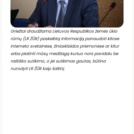
Griežtai draudžiama Lietuvos Respublikos žemės ūkio
rūmų (LR ŽŪR) paskelbtą informaciją panaudoti kitose
interneto svetainėse, žiniasklaidos priemonėse ar kitur
arba platinti mūsų medžiagą kuriuo nors pavidalu be
raštiško sutikimo, o jei sutikimas gautas, būtina
nurodyti LR ŽŪR kaip šaltinį.