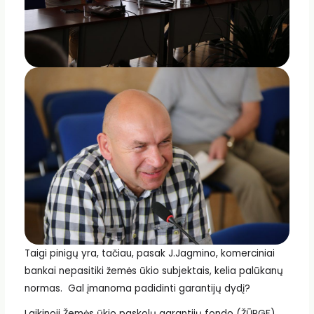
Taigi pinigų yra, tačiau, pasak J.Jagmino, komerciniai
bankai nepasitiki žemės ūkio subjektais, kelia palūkanų
normas. Gal įmanoma padidinti garantijų dydį?
Laikinoji Žemės ūkio paskolų garantijų fondo (ŽŪPGF)