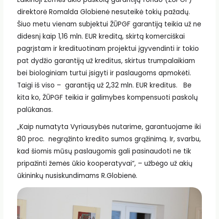
direktorė Romalda Globienė nesuteikė tokių pažadų.
Šiuo metu vienam subjektui ŽŪPGF garantiją teikia už ne
didesnį kaip 1,16 mln. EUR kreditą, skirtą komerciškai
pagrįstam ir kredituotinam projektui įgyvendinti ir tokio
pat dydžio garantiją už kreditus, skirtus trumpalaikiam
bei biologiniam turtui įsigyti ir paslaugoms apmokėti.
Taigi iš viso – garantiją už 2,32 mln. EUR kreditus. Be
kita ko, ŽŪPGF teikia ir galimybes kompensuoti paskolų
palūkanas.
„Kaip numatyta Vyriausybės nutarime, garantuojame iki
80 proc. negrąžinto kredito sumos grąžinimą. Ir, svarbu,
kad šiomis mūsų paslaugomis gali pasinaudoti ne tik
pripažinti žemės ūkio kooperatyvai“, – užbėgo už akių
ūkininkų nusiskundimams R.Globienė.