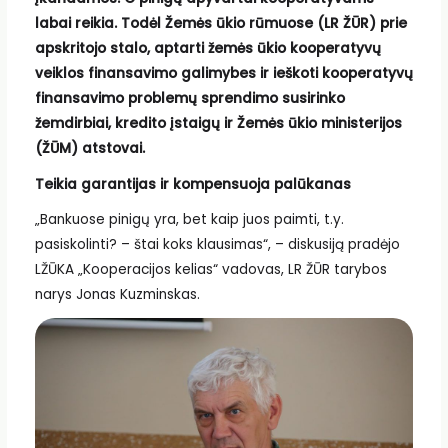
labai reikia. Todėl Žemės ūkio rūmuose (LR ŽŪR) prie
apskritojo stalo, aptarti žemės ūkio kooperatyvų
veiklos finansavimo galimybes ir ieškoti kooperatyvų
finansavimo problemų sprendimo susirinko
žemdirbiai, kredito įstaigų ir Žemės ūkio ministerijos
(ŽŪM) atstovai.
Teikia garantijas ir kompensuoja palūkanas
„Bankuose pinigų yra, bet kaip juos paimti, t.y.
pasiskolinti? – štai koks klausimas“, – diskusiją pradėjo
LŽŪKA „Kooperacijos kelias“ vadovas, LR ŽŪR tarybos
narys Jonas Kuzminskas.