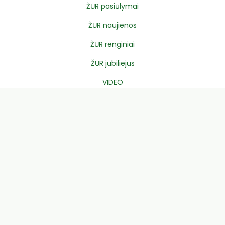
ŽŪR pasiūlymai
ŽŪR naujienos
ŽŪR renginiai
ŽŪR jubiliejus
VIDEO
KONTAKTAI
Adresas: K. Donelaičio g. 2, 44213 Kaunas
Tel. + 370 37 400351
El. p. zur@zur.lt
Įm. kodas 135199748
PVM kodas LT 351997412