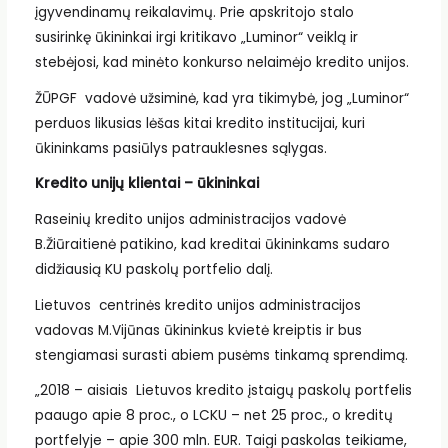
įgyvendinamų reikalavimų. Prie apskritojo stalo
susirinkę ūkininkai irgi kritikavo „Luminor“ veiklą ir
stebėjosi, kad minėto konkurso nelaimėjo kredito unijos.
ŽŪPGF vadovė užsiminė, kad yra tikimybė, jog „Luminor“
perduos likusias lėšas kitai kredito institucijai, kuri
ūkininkams pasiūlys patrauklesnes sąlygas.
Kredito unijų klientai – ūkininkai
Raseinių kredito unijos administracijos vadovė
B.Žiūraitienė patikino, kad kreditai ūkininkams sudaro
didžiausią KU paskolų portfelio dalį.
Lietuvos centrinės kredito unijos administracijos
vadovas M.Vijūnas ūkininkus kvietė kreiptis ir bus
stengiamasi surasti abiem pusėms tinkamą sprendimą.
„2018 – aisiais Lietuvos kredito įstaigų paskolų portfelis
paaugo apie 8 proc., o LCKU – net 25 proc., o kreditų
portfelyje – apie 300 mln. EUR. Taigi paskolas teikiame,