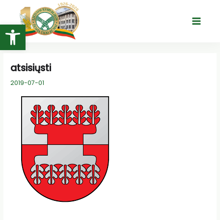
Pereiti
prie
Open toolbar
Main
turinio
Menu
atsisiųsti
2019-07-01