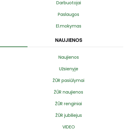
Darbuotojai
Paslaugos
El.mokymas
NAUJIENOS
Naujienos
Užsienyje
ŽŪR pasiūlymai
ŽŪR naujienos
ŽŪR renginiai
ŽŪR jubiliejus
VIDEO