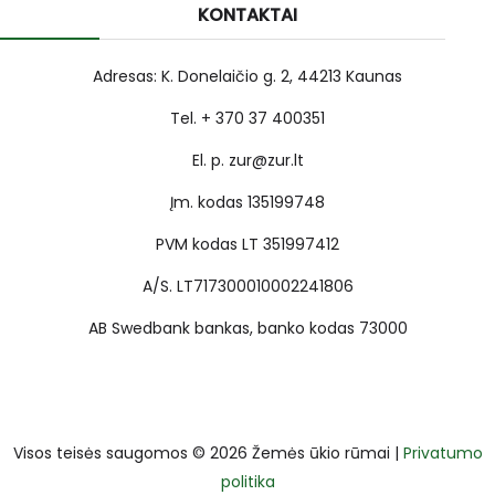
KONTAKTAI
Adresas: K. Donelaičio g. 2, 44213 Kaunas
Tel. + 370 37 400351
El. p. zur@zur.lt
Įm. kodas 135199748
PVM kodas LT 351997412
A/S. LT717300010002241806
AB Swedbank bankas, banko kodas 73000
Visos teisės saugomos © 2026 Žemės ūkio rūmai |
Privatumo
politika