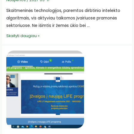
Skaitmeninės technologijos, paremtos dirbtinio intelekto
algoritmais, vis aktyviau taikomos įvairiuose pramonės
sektoriuose. Ne išimtis ir žemės ūkio bei …
Kovo
Skaityti daugiau »
18
d.
vyks
diskusija
apie
pramonės
4.0
poveikį
žemės
ūkio
ir
maisto
sektoriui