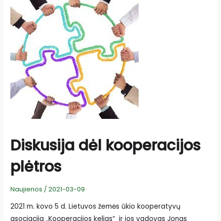
COVID-
19:
besikreipusiųjų
skaičius
artėja
prie
1
tūkst.
Diskusija dėl kooperacijos
plėtros
Naujienos
/
2021-03-09
2021 m. kovo 5 d. Lietuvos žemės ūkio kooperatyvų
asociacija „Kooperacijos kelias“ ir jos vadovas Jonas