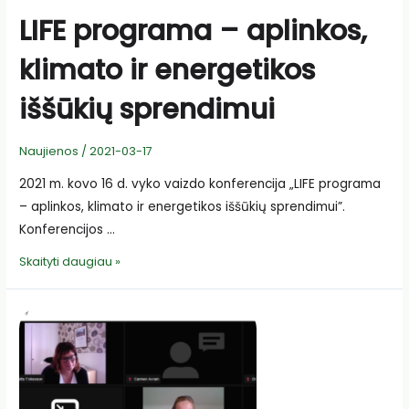
LIFE programa – aplinkos,
klimato ir energetikos
iššūkių sprendimui
Naujienos
/
2021-03-17
2021 m. kovo 16 d. vyko vaizdo konferencija „LIFE programa
– aplinkos, klimato ir energetikos iššūkių sprendimui”.
Konferencijos …
LIFE
Skaityti daugiau »
programa
–
aplinkos,
klimato
ir
energetikos
iššūkių