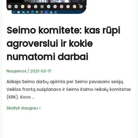
Seimo komitete: kas rūpi
agroverslui ir kokie
numatomi darbai
Naujienos
/
2021-03-17
Aiškėja Seimo darbų apimtis per Seimo pavasario sesiją.
Veiklos frontą susiplanavo ir Seimo Kaimo reikalų komitetas
(KRK). Kovo …
Seimo
Skaityti daugiau »
komitete:
kas
rūpi
agroverslui