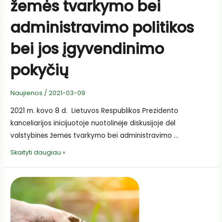
žemės tvarkymo bei
administravimo politikos
bei jos įgyvendinimo
pokyčių
Naujienos
/
2021-03-09
2021 m. kovo 8 d. Lietuvos Respublikos Prezidento
kanceliarijos inicijuotoje nuotolinėje diskusijoje dėl
valstybinės žemės tvarkymo bei administravimo …
Diskusija
Skaityti daugiau »
dėl
valstybinės
žemės
tvarkymo
bei
administravimo