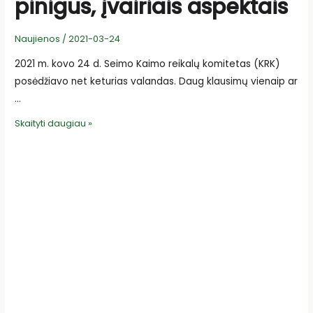
pinigus, įvairiais aspektais
Naujienos
/
2021-03-24
2021 m. kovo 24 d. Seimo Kaimo reikalų komitetas (KRK)
posėdžiavo net keturias valandas. Daug klausimų vienaip ar
…
Seimo
Skaityti daugiau »
komitete
–
apie
pinigus,
įvairiais
aspektais