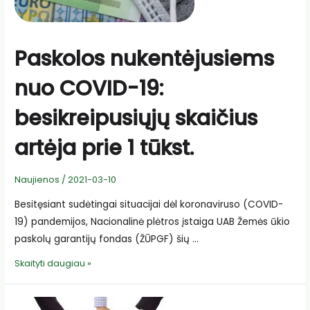
Paskolos nukentėjusiems
nuo COVID-19:
besikreipusiųjų skaičius
artėja prie 1 tūkst.
Naujienos
/
2021-03-10
Besitęsiant sudėtingai situacijai dėl koronaviruso (COVID-
19) pandemijos, Nacionalinė plėtros įstaiga UAB Žemės ūkio
paskolų garantijų fondas (ŽŪPGF) šių …
Paskolos
Skaityti daugiau »
nukentėjusiems
nuo