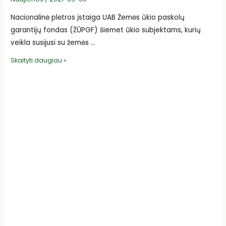
Nacionalinė plėtros įstaiga UAB Žemės ūkio paskolų
garantijų fondas (ŽŪPGF) šiemet ūkio subjektams, kurių
veikla susijusi su žemės …
Žemės
Skaityti daugiau »
ūkio
paskolų
garantijų
fondui
patvirtintas
valstybės
garantijų
limitas
–
153,6
mln.
eurų