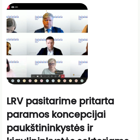
moterys
–
inovatorės
LRV pasitarime pritarta
paramos koncepcijai
paukštininkystės ir