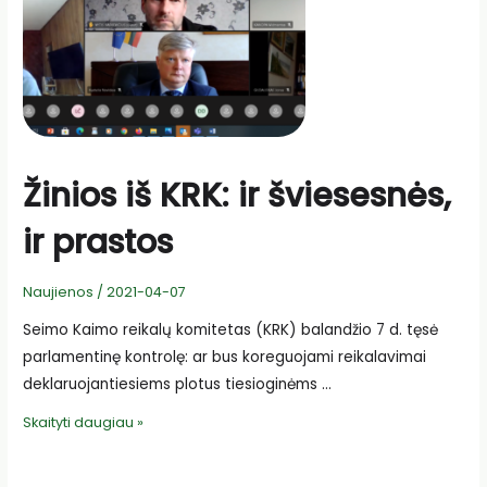
Žinios iš KRK: ir šviesesnės,
ir prastos
Naujienos
/
2021-04-07
Seimo Kaimo reikalų komitetas (KRK) balandžio 7 d. tęsė
parlamentinę kontrolę: ar bus koreguojami reikalavimai
deklaruojantiesiems plotus tiesioginėms …
Žinios
Skaityti daugiau »
iš
KRK: