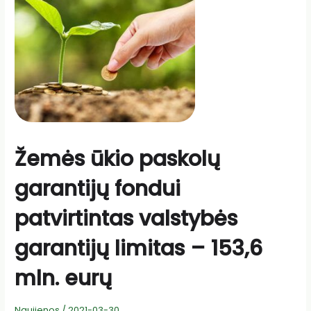
Žemės ūkio paskolų
garantijų fondui
patvirtintas valstybės
garantijų limitas – 153,6
mln. eurų
Naujienos
/
2021-03-30