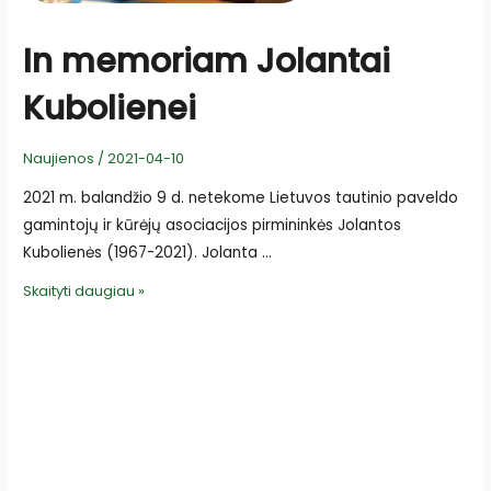
In memoriam Jolantai
Kubolienei
Naujienos
/
2021-04-10
2021 m. balandžio 9 d. netekome Lietuvos tautinio paveldo
gamintojų ir kūrėjų asociacijos pirmininkės Jolantos
Kubolienės (1967-2021). Jolanta …
In
Skaityti daugiau »
memoriam
Jolantai
Kubolienei