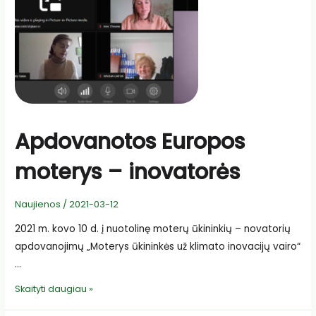
sprendimui
Apdovanotos Europos
moterys – inovatorės
Naujienos
/
2021-03-12
2021 m. kovo 10 d. į nuotolinę moterų ūkininkių – novatorių
apdovanojimų „Moterys ūkininkės už klimato inovacijų vairo“
…
Apdovanotos
Skaityti daugiau »
Europos