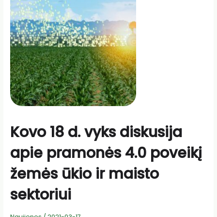
Kovo 18 d. vyks diskusija
apie pramonės 4.0 poveikį
žemės ūkio ir maisto
sektoriui
Naujienos
/
2021-03-17