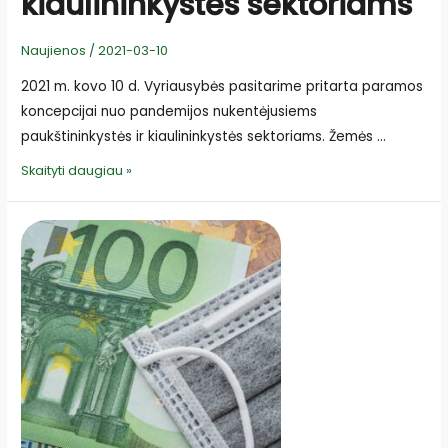
kiaulininkystės sektoriams
Naujienos
/
2021-03-10
2021 m. kovo 10 d. Vyriausybės pasitarime pritarta paramos
koncepcijai nuo pandemijos nukentėjusiems
paukštininkystės ir kiaulininkystės sektoriams. Žemės …
LRV
Skaityti daugiau »
pasitarime
pritarta
paramos
koncepcijai
paukštininkystės
ir
kiaulininkystės
sektoriams