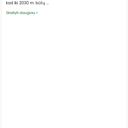
kad iki 2030 m. būtų …
EK
Skaityti daugiau »
paskelbė
Ekologinių
veiksmų
ES
planą