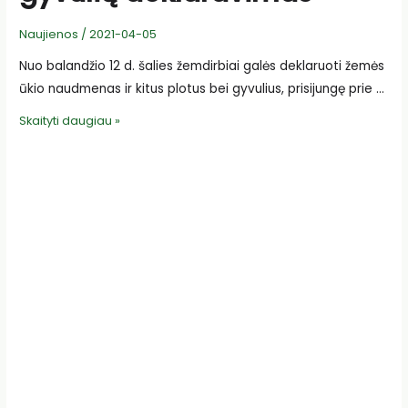
Naujienos
/
2021-04-05
Nuo balandžio 12 d. šalies žemdirbiai galės deklaruoti žemės
ūkio naudmenas ir kitus plotus bei gyvulius, prisijungę prie …
DĖMESIO!
Skaityti daugiau »
Nuo
balandžio
12
d.
prasideda
žemės
ūkio
naudmenų
ir
kitų
plotų
bei
gyvulių