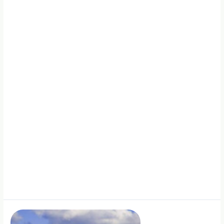
kviečia
į
konferenciją