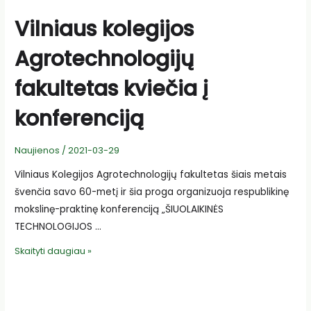
Vilniaus kolegijos
Agrotechnologijų
fakultetas kviečia į
konferenciją
Naujienos
/
2021-03-29
Vilniaus Kolegijos Agrotechnologijų fakultetas šiais metais
švenčia savo 60-metį ir šia proga organizuoja respublikinę
mokslinę-praktinę konferenciją „ŠIUOLAIKINĖS
TECHNOLOGIJOS …
Vilniaus
Skaityti daugiau »
kolegijos
Agrotechnologijų
fakultetas