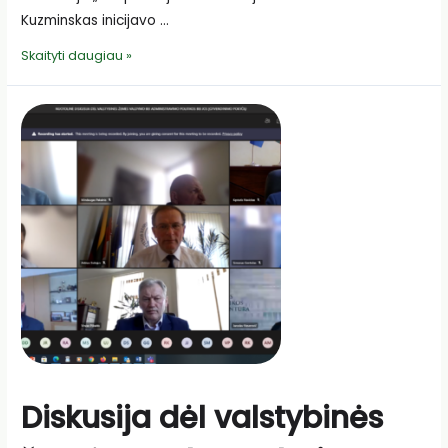
Kuzminskas inicijavo …
Diskusija
Skaityti daugiau »
dėl
kooperacijos
plėtros
Diskusija dėl valstybinės