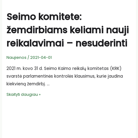
Seimo komitete:
žemdirbiams keliami nauji
reikalavimai – nesuderinti
Naujienos
/
2021-04-01
2021 m. kovo 31 d. Seimo Kaimo reikalų komitetas (KRK)
svarstė parlamentinės kontrolės klausimus, kurie jaudina
kiekvieną žemdirbį. …
Seimo
Skaityti daugiau »
komitete:
žemdirbiams
keliami
nauji
reikalavimai
–