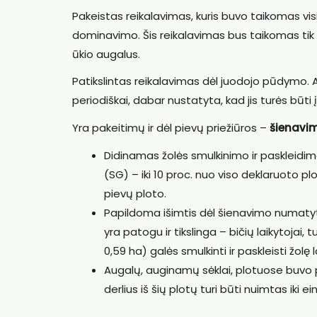
Pakeistas reikalavimas, kuris buvo taikomas 
dominavimo. Šis reikalavimas bus taikomas tik s
ūkio augalus.
Patikslintas reikalavimas dėl juodojo pūdymo.
periodiškai, dabar nustatyta, kad jis turės būti į
Yra pakeitimų ir dėl pievų priežiūros –
šienavi
Didinamas žolės smulkinimo ir paskleidim
(SG) – iki 10 proc. nuo viso deklaruoto p
pievų ploto.
Papildoma išimtis dėl šienavimo numatyta 
yra patogu ir tikslinga – bičių laikytojai
0,59 ha) galės smulkinti ir paskleisti žolę 
Augalų, auginamų sėklai, plotuose buvo pa
derlius iš šių plotų turi būti nuimtas iki 