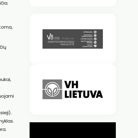
čia.
atoma,
čių
ukai,
i
ruojami
ieji).
nyklas.
ra.