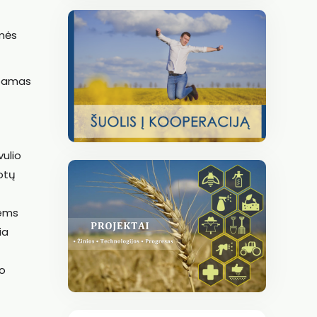
emės
rbamas
vulio
uotų
iems
ia
 o