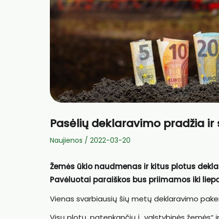
Pasėlių deklaravimo pradžia ir 
Naujienos
/
2022-03-20
Žemės ūkio naudmenas ir kitus plotus deklaruo
Pavėluotai paraiškos bus priimamos iki liepo
Vienas svarbiausių šių metų deklaravimo pakei
Visų plotų, patenkančių į „valstybinės žemės“ 