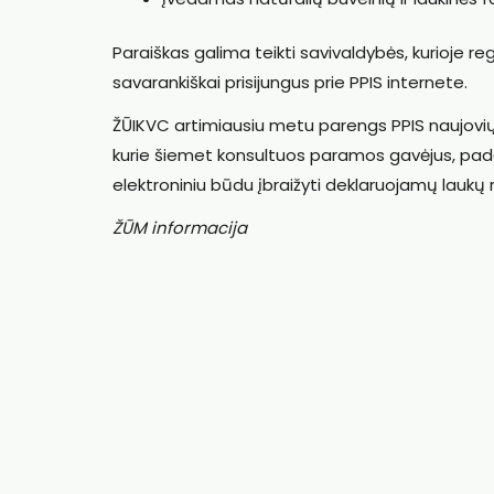
Paraiškas galima teikti savivaldybės, kurioje re
savarankiškai prisijungus prie PPIS internete.
ŽŪIKVC artimiausiu metu parengs PPIS naujov
kurie šiemet konsultuos paramos gavėjus, padės 
elektroniniu būdu įbraižyti deklaruojamų laukų r
ŽŪM informacija