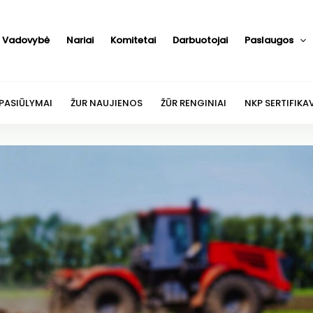
Vadovybė
Nariai
Komitetai
Darbuotojai
Paslaugos
 PASIŪLYMAI
ŽUR NAUJIENOS
ŽŪR RENGINIAI
NKP SERTIFIKA