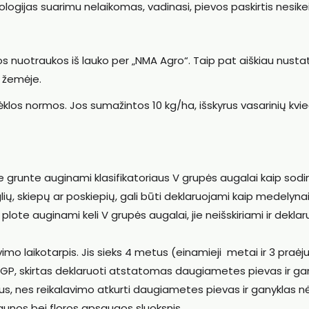
gijas suarimu nelaikomas, vadinasi, pievos paskirtis nesikei
ktos nuotraukos iš lauko per „NMA Agro“. Taip pat aiškiau nust
e žemėje.
sėklos normos. Jos sumažintos 10 kg/ha, išskyrus vasarinių kvie
e grunte auginami klasifikatoriaus V grupės augalai kaip sodin
ūglių, skiepų ar poskiepių, gali būti deklaruojami kaip medelyna
 plote auginami keli V grupės augalai, jie neišskiriami ir dekla
mo laikotarpis. Jis sieks 4 metus (einamieji metai ir 3 praėjus
AGP, skirtas deklaruoti atstatomas daugiametes pievas ir ga
s, nes reikalavimo atkurti daugiametes pievas ir ganyklas nė
faunos bei floros apsaugos sluoksnis.