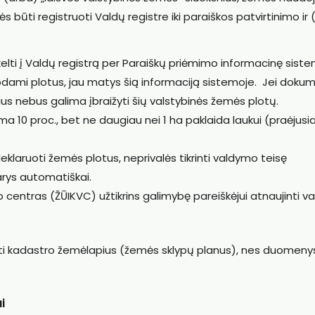
būti registruoti Valdų registre iki paraiškos patvirtinimo ir 
lti į Valdų registrą per Paraiškų priėmimo informacinę sist
ruodami plotus, jau matys šią informaciją sistemoje. Jei doku
us nebus galima įbraižyti šių valstybinės žemės plotų.
a 10 proc., bet ne daugiau nei 1 ha paklaida laukui (praėjusia
laruoti žemės plotus, neprivalės tikrinti valdymo teisę
rys automatiškai.
 centras (ŽŪIKVC) užtikrins galimybę pareiškėjui atnaujinti va
ikti kadastro žemėlapius (žemės sklypų planus), nes duomen
i