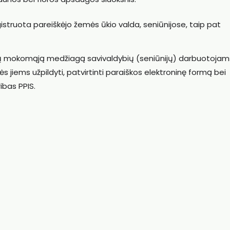
gistruota pareiškėjo žemės ūkio valda, seniūnijose, taip pat
ių mokomąją medžiagą savivaldybių (seniūnijų) darbuotojam
jiems užpildyti, patvirtinti paraiškos elektroninę formą bei
ibas PPIS.