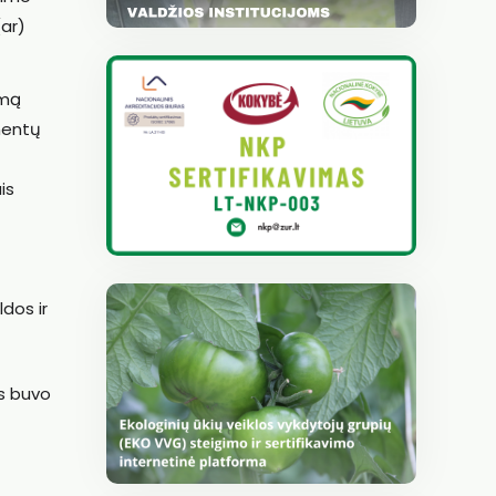
(ar)
emą
mentų
is
ldos ir
ys buvo