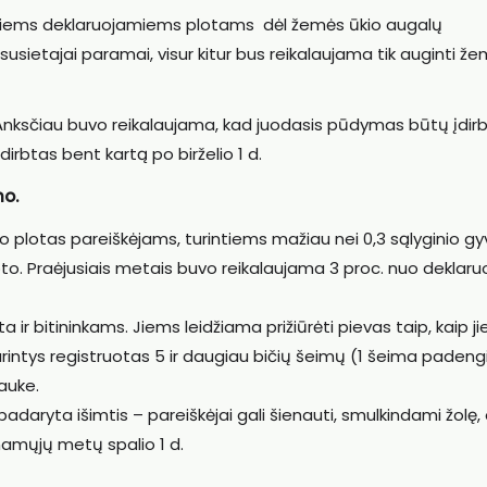
visiems deklaruojamiems plotams dėl žemės ūkio augalų
usietajai paramai, visur kitur bus reikalaujama tik auginti ž
 Anksčiau buvo reikalaujama, kad juodasis pūdymas būtų įdi
dirbtas bent kartą po birželio 1 d.
mo.
o plotas pareiškėjams, turintiems mažiau nei 0,3 sąlyginio gy
loto. Praėjusiais metais buvo reikalaujama 3 proc. nuo deklar
ir bitininkams. Jiems leidžiama prižiūrėti pievas taip, kaip j
, turintys registruotas 5 ir daugiau bičių šeimų (1 šeima padeng
lauke.
daryta išimtis – pareiškėjai gali šienauti, smulkindami žolę,
einamųjų metų spalio 1 d.