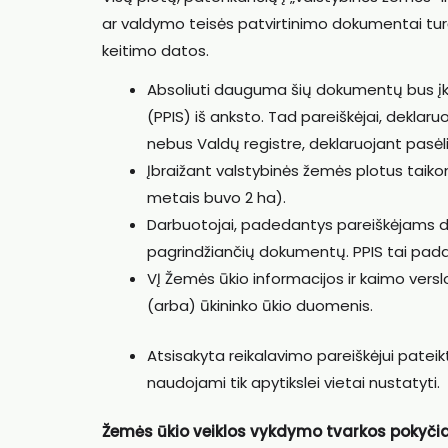
ar valdymo teisės patvirtinimo dokumentai turės 
keitimo datos.
Absoliuti dauguma šių dokumentų bus įke
(PPIS) iš anksto. Tad pareiškėjai, dekla
nebus Valdų registre, deklaruojant pasėli
Įbraižant valstybinės žemės plotus taikom
metais buvo 2 ha).
Darbuotojai, padedantys pareiškėjams dek
pagrindžiančių dokumentų. PPIS tai pada
VĮ Žemės ūkio informacijos ir kaimo verslo
(arba) ūkininko ūkio duomenis.
Atsisakyta reikalavimo pareiškėjui pate
naudojami tik apytikslei vietai nustatyti.
Žemės ūkio veiklos vykdymo tvarkos pokyčia