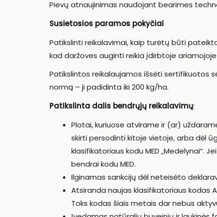
Pievų atnaujinimas naudojant bearimes technolo
Susietosios paramos pokyčiai
Patikslinti reikalavimai, kaip turėtų būti patei
kad daržoves auginti reikia įdirbtoje ariamojoj
Patikslintos reikalaujamos išsėti sertifikuotos 
normą – ji padidinta iki 200 kg/ha.
Patikslinta dalis bendrųjų reikalavimų
:
Plotai, kuriuose atvirame ir (ar) uždaram
skirti persodinti kitoje vietoje, arba dėl 
klasifikatoriaus kodu MED „Medelynai“. Jei
bendrai kodu MED.
Ilginamas sankcijų dėl neteisėto deklaravi
Atsiranda naujas klasifikatoriaus kodas 
Toks kodas šiais metais dar nebus aktyvu
Įvedamas natūralių buveinių ir laukinės 