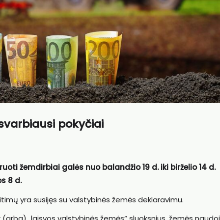
svarbiausi pokyčiai
ti žemdirbiai galės nuo balandžio 19 d. iki birželio 14 d.
s 8 d.
timų yra susijęs su valstybinės žemės deklaravimu.
ir (arba) „laisvos valstybinės žemės“ sluoksnius, žemės naudo