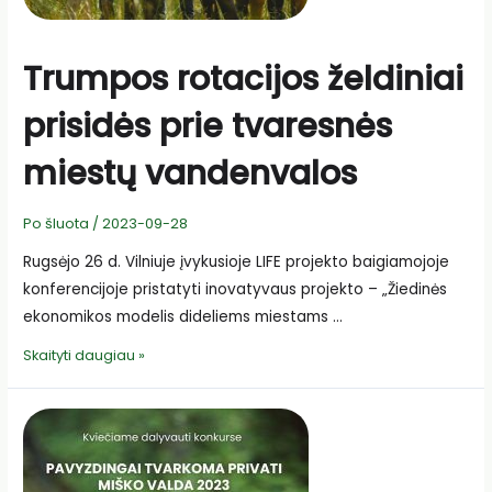
Trumpos rotacijos želdiniai
prisidės prie tvaresnės
miestų vandenvalos
Po šluota
/
2023-09-28
Rugsėjo 26 d. Vilniuje įvykusioje LIFE projekto baigiamojoje
konferencijoje pristatyti inovatyvaus projekto – „Žiedinės
ekonomikos modelis dideliems miestams …
Trumpos
Skaityti daugiau »
rotacijos
želdiniai
prisidės
prie
tvaresnės