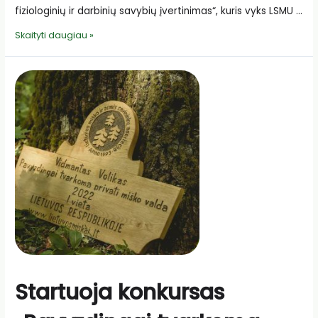
fiziologinių ir darbinių savybių įvertinimas“, kuris vyks LSMU …
Kviečiame
Skaityti daugiau »
į
renginį
„Žirgų
fiziologinių
ir
darbinių
savybių
įvertinimas“
Startuoja konkursas