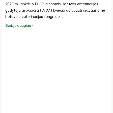
2023 m. lapkričio 10 – 11 dienomis Lietuvos veterinarijos
gydytojų asociacija (LVGA) kviečia dalyvauti didžiausiame
Lietuvoje veterinarijos kongrese …
LVGA
Skaityti daugiau »
kviečia
į
veterinarijos
kongresą
LitVet2023