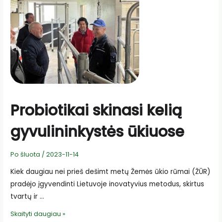
Probiotikai skinasi kelią
gyvulininkystės ūkiuose
Po šluota
/
2023-11-14
Kiek daugiau nei prieš dešimt metų Žemės ūkio rūmai (ŽŪR)
pradėjo įgyvendinti Lietuvoje inovatyvius metodus, skirtus
tvartų ir …
Probiotikai
Skaityti daugiau »