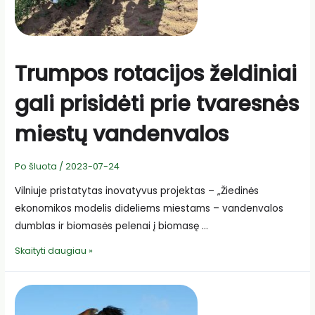
Trumpos rotacijos želdiniai
gali prisidėti prie tvaresnės
miestų vandenvalos
Po šluota
/
2023-07-24
Vilniuje pristatytas inovatyvus projektas – „Žiedinės
ekonomikos modelis dideliems miestams – vandenvalos
dumblas ir biomasės pelenai į biomasę …
Trumpos
Skaityti daugiau »
rotacijos
želdiniai
gali
prisidėti