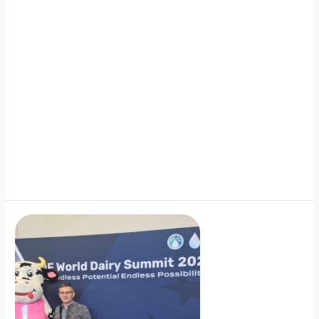
naštą
ūkininkams