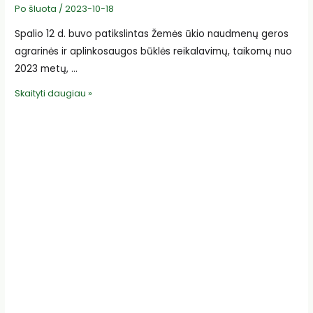
Po šluota
/
2023-10-18
Spalio 12 d. buvo patikslintas Žemės ūkio naudmenų geros
agrarinės ir aplinkosaugos būklės reikalavimų, taikomų nuo
2023 metų, …
Žinia
Skaityti daugiau »
daržovių
augintojams