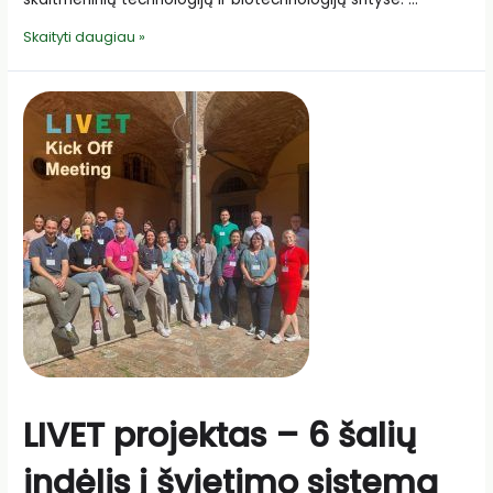
Internetiniame
Skaityti daugiau »
seminare
apie
pieno
sektoriaus
atsparumą
LIVET projektas – 6 šalių
indėlis į švietimo sistemą