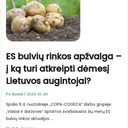
ES bulvių rinkos apžvalga –
į ką turi atkreipti dėmesį
Lietuvos augintojai?
Po šluota
/
2023-10-24
Spalio 9 d. nuotolinėje „COPA-COGECA“ darbo grupėje
„Vaisiai ir daržovės“ aptartos svarbiausios šių metų ES
bulvių rinkos aktualijos. …