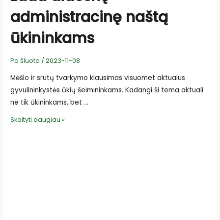
administracinę naštą
ūkininkams
Po šluota
/
2023-11-08
Mėšlo ir srutų tvarkymo klausimas visuomet aktualus
gyvulininkystės ūkių šeimininkams. Kadangi ši tema aktuali
ne tik ūkininkams, bet …
Nauji
Skaityti daugiau »
mėšlo
ir
srutų
tvarkymo
reikalavimai
žada
didesnę
administracinę