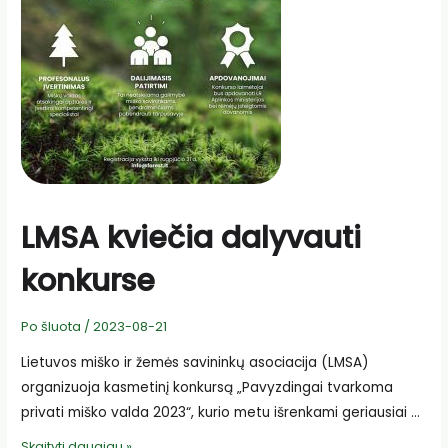
miestų
vandenvalos
LMSA kviečia dalyvauti
konkurse
Po šluota
/
2023-08-21
Lietuvos miško ir žemės savininkų asociacija (LMSA)
organizuoja kasmetinį konkursą „Pavyzdingai tvarkoma
privati miško valda 2023“, kurio metu išrenkami geriausiai …
LMSA
Skaityti daugiau »