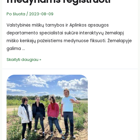
Po šluota
/
2023-08-09
Valstybinės miškų tarnybos ir Aplinkos apsaugos
departamento specialistai sukūrė interaktyvų žemėlapį
miško kenkėjų pažeistiems medynuose fiksuoti. Žemėlapyje
galima …
Interaktyvus
Skaityti daugiau »
žemėlapis
miško
kenkėjų
pažeistiems
medynams
registruoti