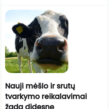
Nauji mėšlo ir srutų
tvarkymo reikalavimai
žada didesnę