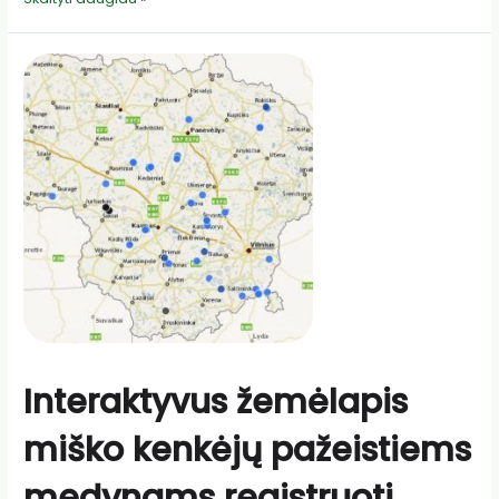
kviečia
dalyvauti
konkurse
Interaktyvus žemėlapis
miško kenkėjų pažeistiems
medynams registruoti