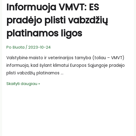
Informuoja VMVT: ES
pradėjo plisti vabzdžių
platinamos ligos
Po šluota
/
2023-10-24
Valstybinė maisto ir veterinarijos tarnyba (toliau – VMVT)
informuoja, kad šylant klimatui Europos Sąjungoje pradėjo
plisti vabzdžių platinamos …
Informuoja
Skaityti daugiau »
VMVT:
ES
pradėjo
plisti
vabzdžių
platinamos
ligos