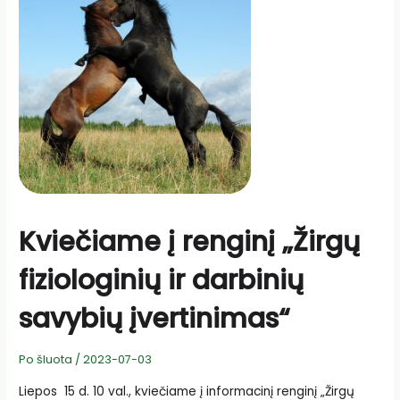
prie
tvaresnės
miestų
vandenvalos
Kviečiame į renginį „Žirgų
fiziologinių ir darbinių
savybių įvertinimas“
Po šluota
/
2023-07-03
Liepos 15 d. 10 val., kviečiame į informacinį renginį „Žirgų