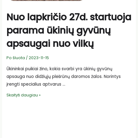
Nuo lapkričio 27d. startuoja
parama ūkinių gyvūnų
apsaugai nuo vilkų
Po šluota
/
2023-11-15
Ūkininkai puikiai žino, kokia svarbi yra ūkinių gyvūnų
apsauga nuo didžiųjų plėšrūnų daromos žalos. Norintys
įrengti specialius aptvarus …
Nuo
Skaityti daugiau »
lapkričio
27d.
startuoja
parama
ūkinių
gyvūnų