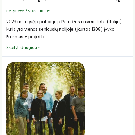
Po šluota
/
2023-10-02
2023 m. rugsėjo pabaigoje Perudžos universitete (Italija),
kuris yra vienas seniausių Italijoje (įkurtas 1308) įvyko
Erasmus + projekto …
LIVET
Skaityti daugiau »
projektas
–
6
šalių
indėlis
į
švietimo
sistemą