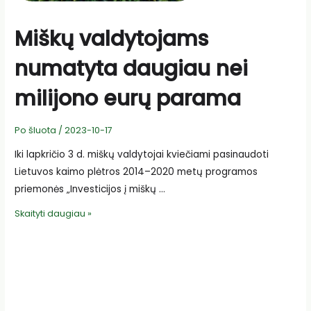
Miškų valdytojams
numatyta daugiau nei
milijono eurų parama
Po šluota
/
2023-10-17
Iki lapkričio 3 d. miškų valdytojai kviečiami pasinaudoti
Lietuvos kaimo plėtros 2014–2020 metų programos
priemonės „Investicijos į miškų …
Miškų
Skaityti daugiau »
valdytojams
numatyta
daugiau
nei
milijono
eurų