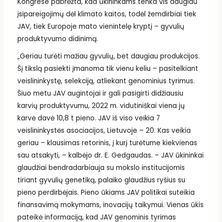
Kongrese pabrėžta, kad ūkininkams tenka vis daugiau
įsipareigojimų dėl klimato kaitos, todėl žemdirbiai tiek
JAV, tiek Europoje mato vienintelę kryptį – gyvulių
produktyvumo didinimą.
„Geriau turėti mažiau gyvulių, bet daugiau produkcijos.
Šį tikslą pasiekti įmanoma tik vienu keliu – pasitelkiant
veislininkystę, selekciją, atliekant genominius tyrimus.
Šiuo metu JAV augintojai ir gali pasigirti didžiausiu
karvių produktyvumu, 2022 m. vidutiniškai viena jų
karvė davė 10,8 t pieno. JAV iš viso veikia 7
veislininkystės asociacijos, Lietuvoje – 20. Kas veikia
geriau – klausimas retorinis, į kurį turėtume kiekvienas
sau atsakyti, – kalbėjo dr. E. Gedgaudas. – JAV ūkininkai
glaudžiai bendradarbiauja su mokslo institucijomis
tiriant gyvulių genetiką, palaiko glaudžius ryšius su
pieno perdirbėjais. Pieno ūkiams JAV politikai suteikia
finansavimą mokymams, inovacijų taikymui. Vienas ūkis
pateikė informaciją, kad JAV genominis tyrimas