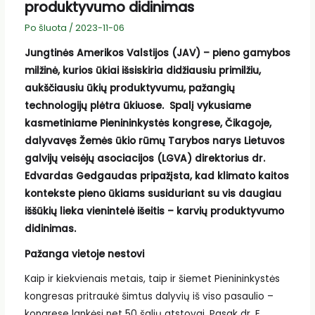
produktyvumo didinimas
Po šluota
/
2023-11-06
Jungtinės Amerikos Valstijos (JAV) – pieno gamybos
milžinė, kurios ūkiai išsiskiria didžiausiu primilžiu,
aukščiausiu ūkių produktyvumu, pažangių
technologijų plėtra ūkiuose. Spalį vykusiame
kasmetiniame Pienininkystės kongrese, Čikagoje,
dalyvavęs Žemės ūkio rūmų Tarybos narys Lietuvos
galvijų veisėjų asociacijos (LGVA) direktorius dr.
Edvardas Gedgaudas pripažįsta, kad klimato kaitos
kontekste pieno ūkiams susiduriant su vis daugiau
iššūkių lieka vienintelė išeitis – karvių produktyvumo
didinimas.
Pažanga vietoje nestovi
Kaip ir kiekvienais metais, taip ir šiemet Pienininkystės
kongresas pritraukė šimtus dalyvių iš viso pasaulio –
kongrese lankėsi net 50 šalių atstovai. Pasak dr. E.