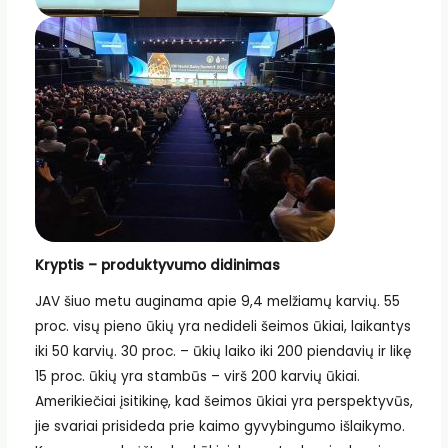
Kryptis – produktyvumo didinimas
JAV šiuo metu auginama apie 9,4 melžiamų karvių. 55
proc. visų pieno ūkių yra nedideli šeimos ūkiai, laikantys
iki 50 karvių. 30 proc. – ūkių laiko iki 200 piendavių ir likę
15 proc. ūkių yra stambūs – virš 200 karvių ūkiai.
Amerikiečiai įsitikinę, kad šeimos ūkiai yra perspektyvūs,
jie svariai prisideda prie kaimo gyvybingumo išlaikymo.