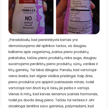
„Paradoksalu, kad pienininkystė kartais yra
demonizuojama dėl aplinkos taršos, vis daugiau
kalbama apie veganizmą, įvairius pieno produktų
pakaitalus, tačiau pieno produktų rinka auga, daugiau
suvartojama perdirbtų pieno produktų: sūrių, varškės ir
kitų gaminių. Tai labai džiugina. Panašu, kad vartotojai
viena šneka, bet elgiasi visiškai priešingai. Kaip žinia,
pieno produktai yra apipinti įvairiausiais mitais, todėl
vartotojai nori žinoti ką iš tiesų jie perka ir vartoja.
Vienas iš mitų, kad karvės šeriamos įvairiais hormonais,
todėl jos duoda daug pieno. Tačiau tai netiesa ir JAV
atsakingai ženklina savo gaminius, pažymėdami, kad