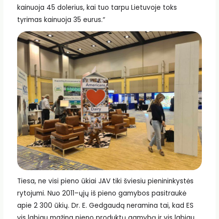
kainuoja 45 dolerius, kai tuo tarpu Lietuvoje toks
tyrimas kainuoja 35 eurus.“
Tiesa, ne visi pieno ūkiai JAV tiki šviesiu pienininkystės
rytojumi. Nuo 2011–ųjų iš pieno gamybos pasitraukė
apie 2 300 ūkių. Dr. E. Gedgaudą neramina tai, kad ES
vis labiau mažina pieno produktų gamybą ir vis labiau