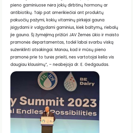
pieno gaminiuose nėra jokių dirbtinų hormonų ar
antibiotikų. Taip pat amerikiečiai ant produktų
pakuočių pažymi, kokių vitaminų pirkėjai gauna
įsigydami ir valgydami gaminius, kiek baltymų, riebalų
jie gauna. Šį žymėjimą prižiūri JAV Žemės ūkio ir maisto
pramonės departamentas, todėl labai svarbu viską
suženklinti atsakingai. Manau, kad ir mūsų pieno
pramonė prie to turės prieiti, nes vartotojai kelia vis
daugiau klausimų“, – neabejoja dr. E. Gedgaudas.