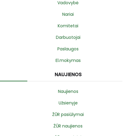
Vadovybė
Nariai
Komitetai
Darbuotojai
Paslaugos
El.mokymas
NAUJIENOS
Naujienos
Užsienyje
ŽŪR pasiūlymai
ŽŪR naujienos