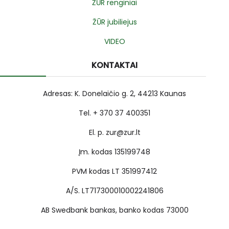
ŽŪR renginiai
ŽŪR jubiliejus
VIDEO
KONTAKTAI
Adresas: K. Donelaičio g. 2, 44213 Kaunas
Tel. + 370 37 400351
El. p. zur@zur.lt
Įm. kodas 135199748
PVM kodas LT 351997412
A/S. LT717300010002241806
AB Swedbank bankas, banko kodas 73000